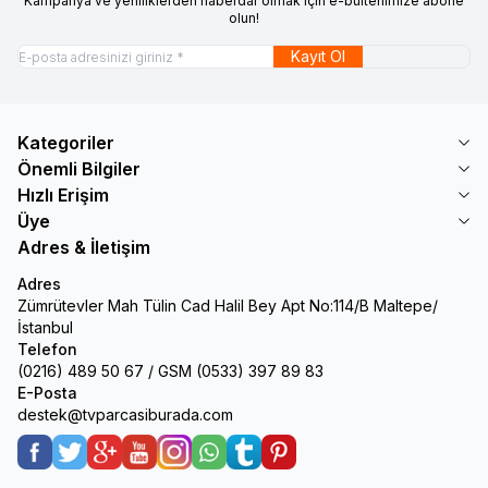
Kampanya ve yeniliklerden haberdar olmak için e-bültenimize abone
olun!
Kayıt Ol
Kategoriler
Önemli Bilgiler
Hızlı Erişim
Üye
Adres & İletişim
Adres
Zümrütevler Mah Tülin Cad Halil Bey Apt No:114/B Maltepe/
İstanbul
Telefon
(0216) 489 50 67 / GSM (0533) 397 89 83
E-Posta
destek@tvparcasiburada.com
Facebook
Twitter
Google-Plus
Youtube
Instagram
WhatsApp
Tumblr
Pinterest