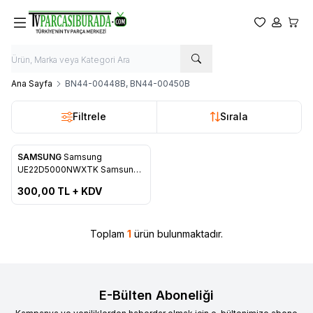
Favorilerim
Hesabım
Sepet
Ana Sayfa
BN44-00448B, BN44-00450B
Filtrele
Sırala
ükendi
SAMSUNG
Samsung
Favorilere Ekle
UE22D5000NWXTK Samsung
POWER BOARD , BN44-
300,00
TL + KDV
00448A , PD22A0_BDY ,
M215HW01
Toplam
1
ürün bulunmaktadır.
E-Bülten Aboneliği