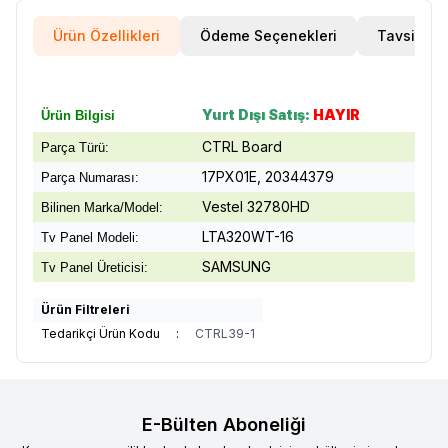
Ürün Özellikleri
Ödeme Seçenekleri
Tavsiye E
Yurt Dışı Satış:
HAYIR
Ürün Bilgisi
CTRL Board
Parça Türü:
17PX01E, 20344379
Parça Numarası:
Vestel 32780HD
Bilinen Marka/Model:
LTA320WT-16
Tv Panel Modeli:
SAMSUNG
Tv Panel Üreticisi:
Ürün Filtreleri
Tedarikçi Ürün Kodu
:
CTRL39-1
E-Bülten Aboneliği