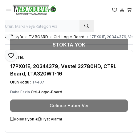
Favorilerim
Hesabım
Sepet
Paylaş
Ana Sayfa
TV BOARD
Ctrl-Logıc-Board
17PX01E, 20344379, Vest
STOKTA YOK
Favoriye Ekle
VESTEL
17PX01E, 20344379, Vestel 32780HD, CTRL
Board, LTA320WT-16
Ürün Kodu :
T4407
Daha Fazla
Ctrl-Logıc-Board
Gelince Haber Ver
Koleksiyon +
Fiyat Alarmı