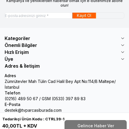
Kampanya ve yeniliklerden haberdar olmak için e-bültenimize abone
olun!
Kayıt Ol
Kategoriler
Önemli Bilgiler
Hızlı Erişim
Üye
Adres & İletişim
Adres
Zümrütevler Mah Tülin Cad Halil Bey Apt No:114/B Maltepe/
İstanbul
Telefon
(0216) 489 50 67 / GSM (0533) 397 89 83
E-Posta
destek@tvparcasiburada.com
Tedarikçi Ürün Kodu :
CTRL39-1
Facebook
Twitter
Google-Plus
Youtube
Instagram
WhatsApp
Tumblr
Pinterest
40,00
TL + KDV
Gelince Haber Ver