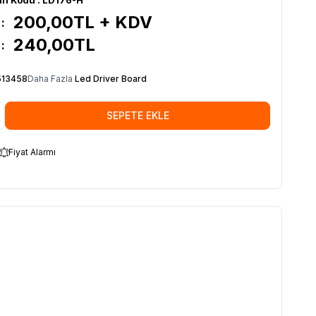
200,00
TL + KDV
:
240,00
TL
:
513458
Daha Fazla
Led Driver Board
SEPETE EKLE
Fiyat Alarmı