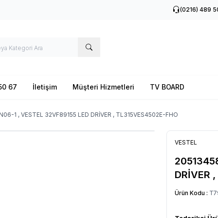
(0216) 489 5
50 67
İletişim
Müşteri Hizmetleri
TV BOARD
N06-1 , VESTEL 32VF89155 LED DRİVER , TL315VES4502E-FHO
VESTEL
20513458
DRİVER 
Ürün Kodu :
T7
Tedarikçi Ür