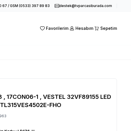
0 67 / GSM (0533) 397 89 83
destek@tvparcasiburada.com
Favorilerim
Hesabım
Sepetim
 , 17CON06-1 , VESTEL 32VF89155 LED
, TL315VES4502E-FHO
963
ün Kodu :
LD176-H