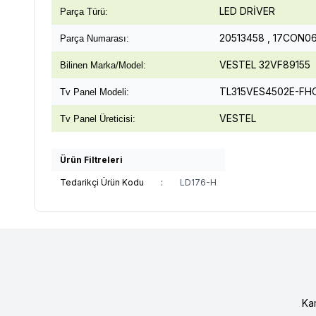
LED DRİVER
Parça Türü:
20513458 , 17CON06
Parça Numarası:
VESTEL 32VF89155
Bilinen Marka/Model:
TL315VES4502E-FH
Tv Panel Modeli:
VESTEL
Tv Panel Üreticisi:
Ürün Filtreleri
Tedarikçi Ürün Kodu
:
LD176-H
Ka