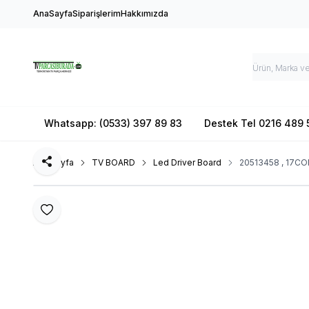
AnaSayfa
Siparişlerim
Hakkımızda
Whatsapp: (0533) 397 89 83
Destek Tel 0216 489 
Ana Sayfa
TV BOARD
Led Driver Board
20513458 , 17CO
Paylaş
Favoriye Ekle