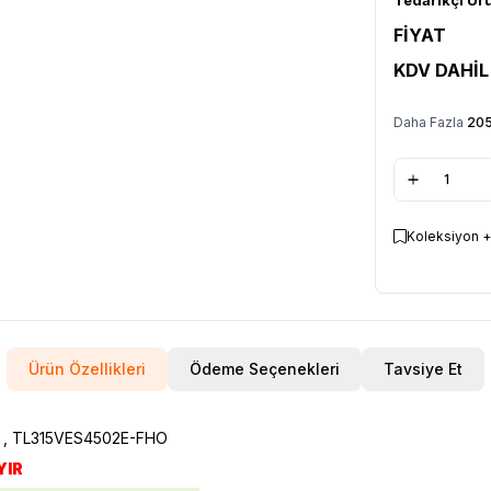
FİYAT
KDV DAHİL
Daha Fazla
20
Koleksiyon +
Ürün Özellikleri
Ödeme Seçenekleri
Tavsiye Et
R , TL315VES4502E-FHO
YIR