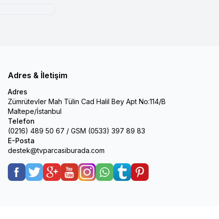
Adres & İletişim
Adres
Zümrütevler Mah Tülin Cad Halil Bey Apt No:114/B
Maltepe/İstanbul
Telefon
(0216) 489 50 67 / GSM (0533) 397 89 83
E-Posta
destek@tvparcasiburada.com
Facebook
Twitter
Google-Plus
Youtube
Instagram
WhatsApp
Tumblr
Pinterest