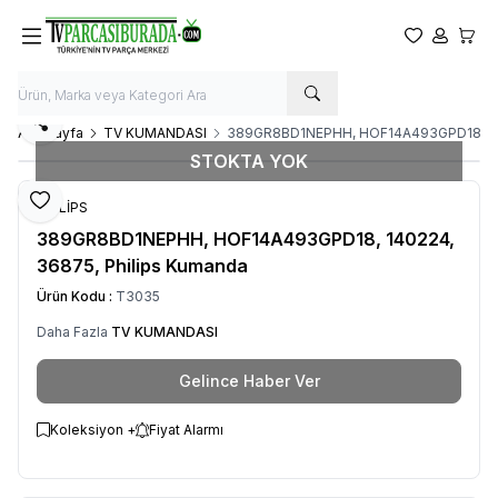
Favorilerim
Hesabım
Sepet
Paylaş
Ana Sayfa
TV KUMANDASI
389GR8BD1NEPHH, HOF14A493GPD18, 140
STOKTA YOK
Favoriye Ekle
PHİLİPS
389GR8BD1NEPHH, HOF14A493GPD18, 140224,
36875, Philips Kumanda
Ürün Kodu :
T3035
Daha Fazla
TV KUMANDASI
Gelince Haber Ver
Koleksiyon +
Fiyat Alarmı