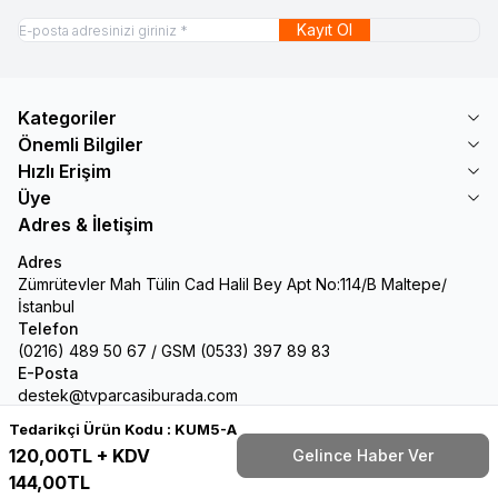
Kayıt Ol
Kategoriler
Önemli Bilgiler
Hızlı Erişim
Üye
Adres & İletişim
Adres
Zümrütevler Mah Tülin Cad Halil Bey Apt No:114/B Maltepe/
İstanbul
Telefon
(0216) 489 50 67 / GSM (0533) 397 89 83
E-Posta
destek@tvparcasiburada.com
Tedarikçi Ürün Kodu :
KUM5-A
Facebook
Twitter
Google-Plus
Youtube
Instagram
WhatsApp
Tumblr
Pinterest
120,00
TL + KDV
Gelince Haber Ver
144,00
TL