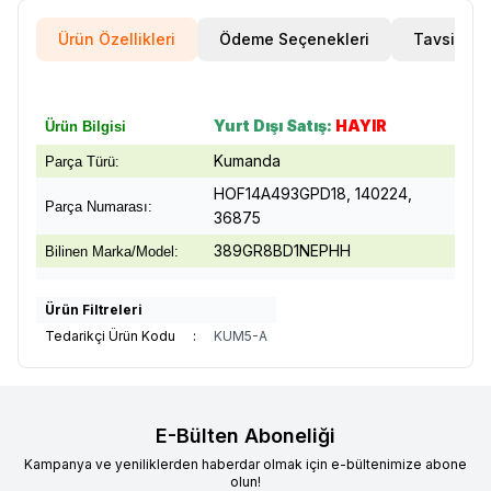
Ürün Özellikleri
Ödeme Seçenekleri
Tavsiye E
Yurt Dışı Satış:
HAYIR
Ürün Bilgisi
Kumanda
Parça Türü:
HOF14A493GPD18, 140224,
Parça Numarası:
36875
389GR8BD1NEPHH
Bilinen Marka/Model:
Ürün Filtreleri
Tedarikçi Ürün Kodu
:
KUM5-A
E-Bülten Aboneliği
Kampanya ve yeniliklerden haberdar olmak için e-bültenimize abone
olun!