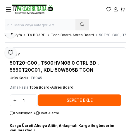
Favorilerim
Hesabım
Sepet
Paylaş
Ana Sayfa
TV BOARD
Tcon Board-Adres Board
50T20-C00 , T50
Favoriye Ekle
SONY
50T20-C00 , T500HVN08.0 CTRL BD ,
5550T20C01 , KDL-50W805B TCON
Ürün Kodu :
T8945
Daha Fazla
Tcon Board-Adres Board
SEPETE EKLE
Koleksiyon +
Fiyat Alarmı
Kargo Ücreti Alıcıya Aittir, Anlaşmalı Kargo ile gönderim
yapılmaktadır