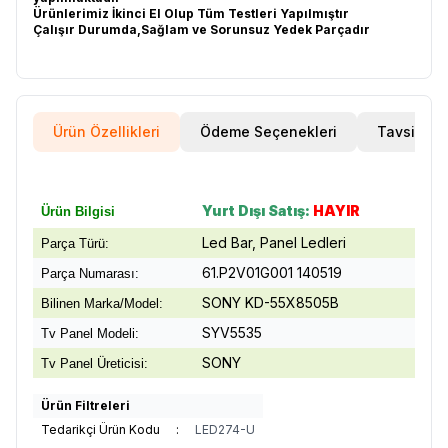
Ürünlerimiz İkinci El Olup Tüm Testleri Yapılmıştır
Çalışır Durumda,Sağlam ve Sorunsuz Yedek Parçadır
Ürün Özellikleri
Ödeme Seçenekleri
Tavsiye E
Yurt Dışı Satış:
HAYIR
Ürün Bilgisi
Led Bar, Panel Ledleri
Parça Türü:
61.P2V01G001 140519
Parça Numarası:
SONY KD-55X8505B
Bilinen Marka/Model:
SYV5535
Tv Panel Modeli:
SONY
Tv Panel Üreticisi:
Ürün Filtreleri
Tedarikçi Ürün Kodu
:
LED274-U