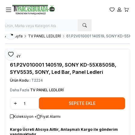
Favorilerim
Hesabım
Sepet
Paylaş
Ana Sayfa
TV PANEL LEDLERİ
61.P2V01G001 140519, SONY KD-55X850
Favoriye Ekle
SONY
61.P2V01G001 140519, SONY KD-55X8505B,
SYV5535, SONY, Led Bar, Panel Ledleri
Ürün Kodu :
T2224
Daha Fazla
TV PANEL LEDLERİ
SEPETE EKLE
Koleksiyon +
Fiyat Alarmı
Kargo Ücreti Alıcıya Aittir, Anlaşmalı Kargo ile gönderim
yapılmaktadır