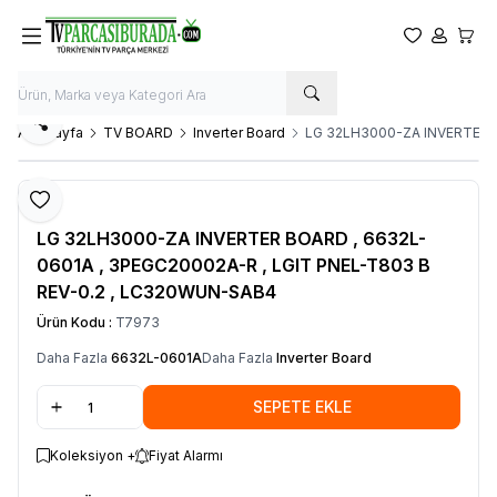
Favorilerim
Hesabım
Sepet
Paylaş
Ana Sayfa
TV BOARD
Inverter Board
LG 32LH3000-ZA INVERTER B
Favoriye Ekle
LG
LG 32LH3000-ZA INVERTER BOARD , 6632L-
0601A , 3PEGC20002A-R , LGIT PNEL-T803 B
REV-0.2 , LC320WUN-SAB4
Ürün Kodu :
T7973
Daha Fazla
6632L-0601A
Daha Fazla
Inverter Board
SEPETE EKLE
Koleksiyon +
Fiyat Alarmı