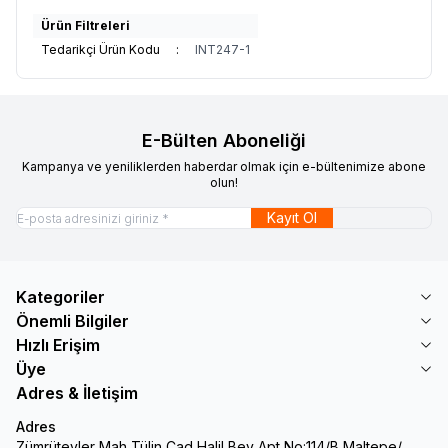
Ürün Filtreleri
Tedarikçi Ürün Kodu
:
INT247-1
E-Bülten Aboneliği
Kampanya ve yeniliklerden haberdar olmak için e-bültenimize abone
olun!
Kayıt Ol
Kategoriler
Önemli Bilgiler
Hızlı Erişim
Üye
Adres & İletişim
Adres
Zümrütevler Mah Tülin Cad Halil Bey Apt No:114/B Maltepe/