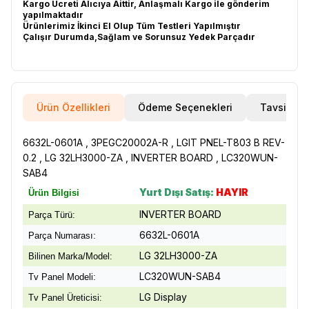
Kargo Ücreti Alıcıya Aittir, Anlaşmalı Kargo ile gönderim
yapılmaktadır
Ürünlerimiz İkinci El Olup Tüm Testleri Yapılmıştır
Çalışır Durumda,Sağlam ve Sorunsuz Yedek Parçadır
Ürün Özellikleri
Ödeme Seçenekleri
Tavsiye E
6632L-0601A , 3PEGC20002A-R , LGIT PNEL-T803 B REV-
0.2 , LG 32LH3000-ZA , INVERTER BOARD , LC320WUN-
SAB4
Yurt Dışı Satış:
HAYIR
Ürün Bilgisi
INVERTER BOARD
Parça Türü:
6632L-0601A
Parça Numarası:
LG 32LH3000-ZA
Bilinen Marka/Model:
LC320WUN-SAB4
Tv Panel Modeli:
LG Display
Tv Panel Üreticisi: