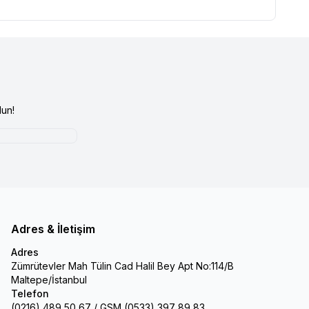
un!
Adres & İletişim
Adres
Zümrütevler Mah Tülin Cad Halil Bey Apt No:114/B
Maltepe/İstanbul
Telefon
(0216) 489 50 67 / GSM (0533) 397 89 83