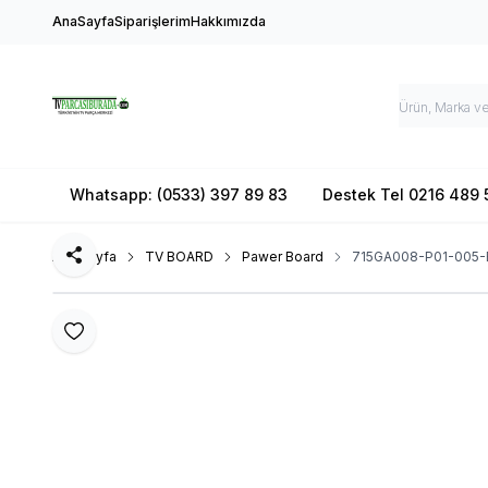
AnaSayfa
Siparişlerim
Hakkımızda
Whatsapp: (0533) 397 89 83
Destek Tel 0216 489 
Ana Sayfa
TV BOARD
Pawer Board
715GA008-P01-005-B
Paylaş
Favoriye Ekle