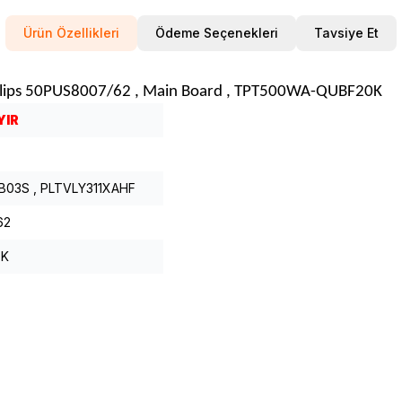
Ürün Özellikleri
Ödeme Seçenekleri
Tavsiye Et
lips 50PUS8007/62 , Main Board , TPT500WA-QUBF20K
YIR
B03S , PLTVLY311XAHF
62
0K