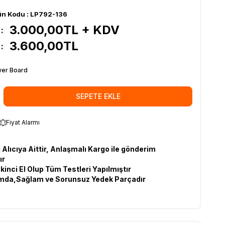
ün Kodu :
LP792-136
3.000,00
TL + KDV
:
3.600,00
TL
:
er Board
SEPETE EKLE
Fiyat Alarmı
 Alıcıya Aittir, Anlaşmalı Kargo ile gönderim
ır
İkinci El Olup Tüm Testleri Yapılmıştır
umda,Sağlam ve Sorunsuz Yedek Parçadır