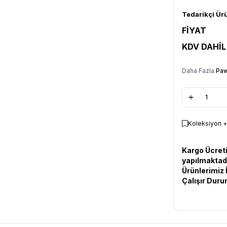
Tedarikçi Ür
FİYAT
KDV DAHİL
Daha Fazla
Paw
Koleksiyon +
Kargo Ücreti
yapılmaktad
Ürünlerimiz 
Çalışır Dur