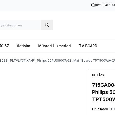
(0216) 489 5
50 67
İletişim
Müşteri Hizmetleri
TV BOARD
03S , PLTVLY311XAHF , Philips 50PUS8007/62 , Main Board , TPT500WA-
PHİLİPS
715GA008
Philips 
TPT500
Ürün Kodu :
T8