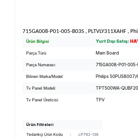
715GA008-P01-005-B03S , PLTVLY311XAHF , Phi
Yurt Dışı Satış:
HA
Ürün Bilgisi
Main Board
Parça Türü:
715GA008-P01-005-
Parça Numarası:
Philips 50PUS8007/
Bilinen Marka/Model:
TPT500WA-QUBF2
Tv Panel Modeli:
TPV
Tv Panel Üreticisi:
Ürün Filtreleri
Tedarikçi Ürün Kodu
:
LP792-136