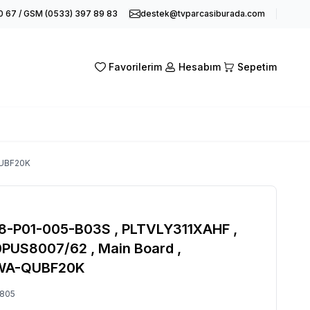
0 67 / GSM (0533) 397 89 83
destek@tvparcasiburada.com
Favorilerim
Hesabım
Sepetim
QUBF20K
-P01-005-B03S , PLTVLY311XAHF ,
50PUS8007/62 , Main Board ,
WA-QUBF20K
805