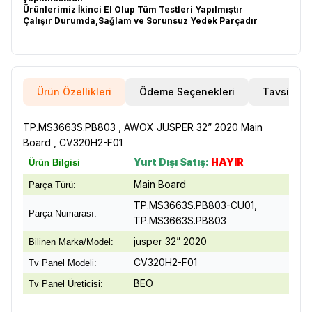
Ürünlerimiz İkinci El Olup Tüm Testleri Yapılmıştır
Çalışır Durumda,Sağlam ve Sorunsuz Yedek Parçadır
Ürün Özellikleri
Ödeme Seçenekleri
Tavsiye E
TP.MS3663S.PB803 , AWOX JUSPER 32” 2020 Main
Board , CV320H2-F01
Yurt Dışı Satış:
HAYIR
Ürün Bilgisi
Main Board
Parça Türü:
TP.MS3663S.PB803-CU01,
Parça Numarası:
TP.MS3663S.PB803
jusper 32” 2020
Bilinen Marka/Model:
CV320H2-F01
Tv Panel Modeli:
BEO
Tv Panel Üreticisi: