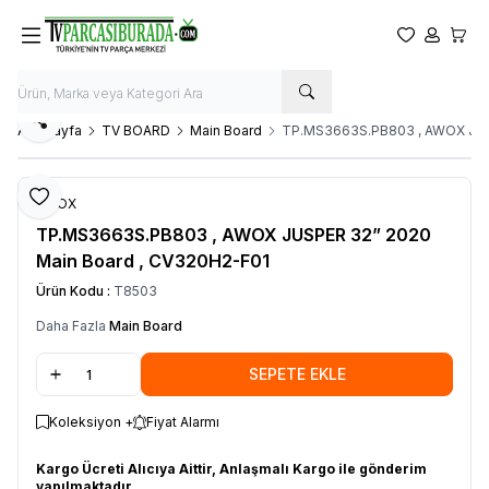
Favorilerim
Hesabım
Sepet
Paylaş
Ana Sayfa
TV BOARD
Main Board
TP.MS3663S.PB803 , AWOX JUSP
Favoriye Ekle
AWOX
TP.MS3663S.PB803 , AWOX JUSPER 32” 2020
Main Board , CV320H2-F01
Ürün Kodu :
T8503
Daha Fazla
Main Board
SEPETE EKLE
Koleksiyon +
Fiyat Alarmı
Kargo Ücreti Alıcıya Aittir, Anlaşmalı Kargo ile gönderim
yapılmaktadır