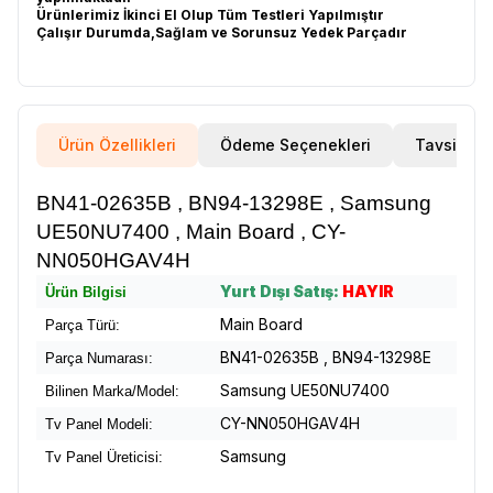
Ürünlerimiz İkinci El Olup Tüm Testleri Yapılmıştır
Çalışır Durumda,Sağlam ve Sorunsuz Yedek Parçadır
Ürün Özellikleri
Ödeme Seçenekleri
Tavsiye E
BN41-02635B , BN94-13298E , Samsung
UE50NU7400 , Main Board , CY-
NN050HGAV4H
Yurt Dışı Satış:
HAYIR
Ürün Bilgisi
Main Board
Parça Türü:
BN41-02635B , BN94-13298E
Parça Numarası:
Samsung UE50NU7400
Bilinen Marka/Model:
CY-NN050HGAV4H
Tv Panel Modeli:
Samsung
Tv Panel Üreticisi: