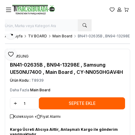
Favorilerim
Hesabım
Sepet
Paylaş
Ana Sayfa
TV BOARD
Main Board
BN41-02635B , BN94-13298E ,
Favoriye Ekle
SAMSUNG
BN41-02635B , BN94-13298E , Samsung
UE50NU7400 , Main Board , CY-NN050HGAV4H
Ürün Kodu :
T8939
Daha Fazla
Main Board
SEPETE EKLE
Koleksiyon +
Fiyat Alarmı
Kargo Ücreti Alıcıya Aittir, Anlaşmalı Kargo ile gönderim
yapılmaktadır