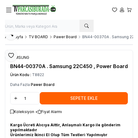
Favorilerim
Hesabım
Sepet
Paylaş
Ana Sayfa
TV BOARD
Pawer Board
BN44-00370A . Samsung 22C4
Favoriye Ekle
SAMSUNG
BN44-00370A . Samsung 22C450 , Power Board
Ürün Kodu :
T8822
Daha Fazla
Pawer Board
SEPETE EKLE
Koleksiyon +
Fiyat Alarmı
Kargo Ücreti Alıcıya Aittir, Anlaşmalı Kargo ile gönderim
yapılmaktadır
Ürünlerimiz İkinci El Olup Tüm Testleri Yapılmıştır