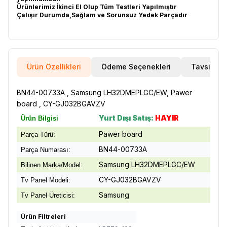
Ürünlerimiz İkinci El Olup Tüm Testleri Yapılmıştır
Çalışır Durumda,Sağlam ve Sorunsuz Yedek Parçadır
Ürün Özellikleri
Ödeme Seçenekleri
Tavsiye E
BN44-00733A , Samsung LH32DMEPLGC/EW, Pawer
board , CY-GJ032BGAVZV
Yurt Dışı Satış:
HAYIR
Ürün Bilgisi
Pawer board
Parça Türü:
BN44-00733A
Parça Numarası:
Samsung LH32DMEPLGC/EW
Bilinen Marka/Model:
CY-GJ032BGAVZV
Tv Panel Modeli:
Samsung
Tv Panel Üreticisi:
Ürün Filtreleri