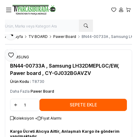
Favorilerim
Hesabım
Sepet
Paylaş
Ana Sayfa
TV BOARD
Pawer Board
BN44-00733A , Samsung LH3
Favoriye Ekle
SAMSUNG
BN44-00733A , Samsung LH32DMEPLGC/EW,
Pawer board , CY-GJ032BGAVZV
Ürün Kodu :
T8730
Daha Fazla
Pawer Board
SEPETE EKLE
Koleksiyon +
Fiyat Alarmı
Kargo Ücreti Alıcıya Aittir, Anlaşmalı Kargo ile gönderim
yapılmaktadır