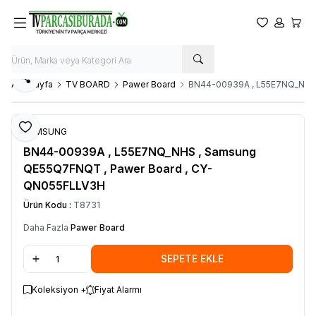
Favorilerim
Hesabım
Sepet
Paylaş
Ana Sayfa
TV BOARD
Pawer Board
BN44-00939A , L55E7NQ_NHS 
Favoriye Ekle
SAMSUNG
BN44-00939A , L55E7NQ_NHS , Samsung
QE55Q7FNQT , Pawer Board , CY-
QN055FLLV3H
Ürün Kodu :
T8731
Daha Fazla
Pawer Board
SEPETE EKLE
Koleksiyon +
Fiyat Alarmı