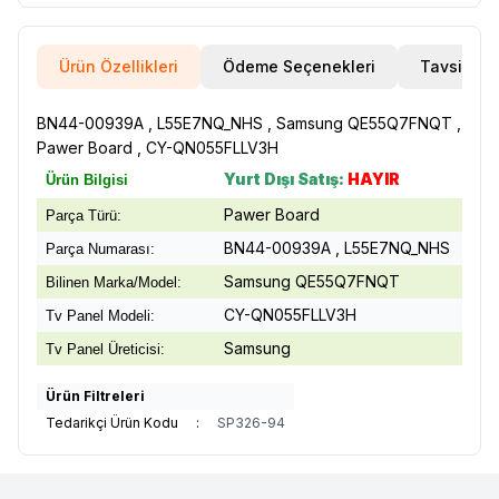
Ürün Özellikleri
Ödeme Seçenekleri
Tavsiye E
BN44-00939A , L55E7NQ_NHS , Samsung QE55Q7FNQT ,
Pawer Board , CY-QN055FLLV3H
Yurt Dışı Satış:
HAYIR
Ürün Bilgisi
Pawer Board
Parça Türü:
BN44-00939A , L55E7NQ_NHS
Parça Numarası:
Samsung QE55Q7FNQT
Bilinen Marka/Model:
CY-QN055FLLV3H
Tv Panel Modeli:
Samsung
Tv Panel Üreticisi:
Ürün Filtreleri
Tedarikçi Ürün Kodu
:
SP326-94