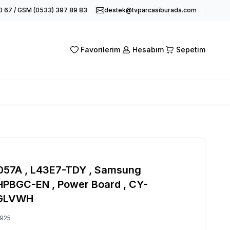
0 67 / GSM (0533) 397 89 83
destek@tvparcasiburada.com
Favorilerim
Hesabım
Sepetim
57A , L43E7-TDY , Samsung
BGC-EN , Power Board , CY-
GLVWH
925