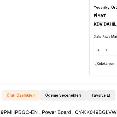
Tedarikçi Ür
FİYAT
KDV DAHİL
Daha Fazla
Mai
Koleksiyon +
Ürün Özellikleri
Ödeme Seçenekleri
Tavsiye Et
H49PMHPBGC-EN , Power
Board , CY-KK049BGLV