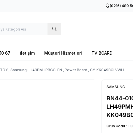
(0216) 489 5
50 67
İletişim
Müşteri Hizmetleri
TV BOARD
-TDY , Samsung LH49PMHPBGC-EN , Power Board , CY-KK049BGLVWH
SAMSUNG
BN44-010
LH49PMHP
KK049B
Ürün Kodu :
T8