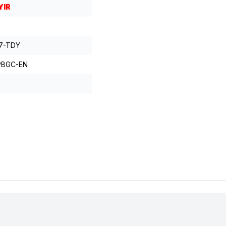
YIR
E7-TDY
PBGC-EN