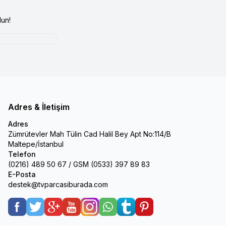
un!
Adres & İletişim
Adres
Zümrütevler Mah Tülin Cad Halil Bey Apt No:114/B
Maltepe/İstanbul
Telefon
(0216) 489 50 67 / GSM (0533) 397 89 83
E-Posta
destek@tvparcasiburada.com
Facebook
Twitter
Google-Plus
Youtube
Instagram
WhatsApp
Tumblr
Pinterest