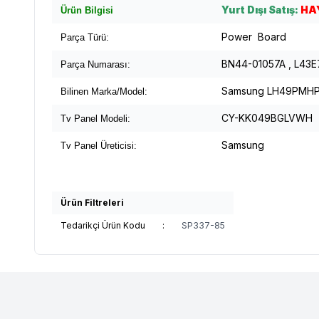
Yurt Dışı Satış:
HA
Ürün Bilgisi
Power Board
Parça Türü:
BN44-01057A , L43
Parça Numarası:
Samsung LH49PMH
Bilinen Marka/Model:
CY-KK049BGLVWH
Tv Panel Modeli:
Samsung
Tv Panel Üreticisi:
Ürün Filtreleri
Tedarikçi Ürün Kodu
:
SP337-85