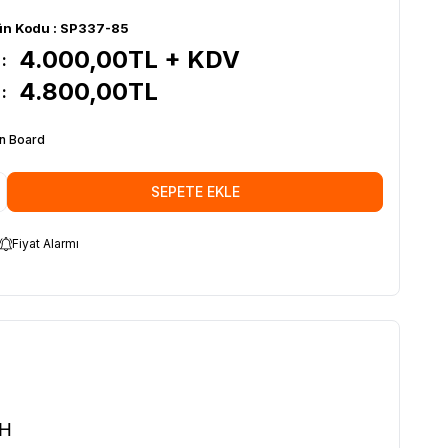
ün Kodu :
SP337-85
4.000,00
TL + KDV
:
4.800,00
TL
:
n Board
SEPETE EKLE
Fiyat Alarmı
WH