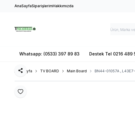
AnaSayfa
Siparişlerim
Hakkımızda
Whatsapp: (0533) 397 89 83
Destek Tel 0216 489 
Ana Sayfa
TV BOARD
Main Board
BN44-01057A , L43E7
Paylaş
Favoriye Ekle