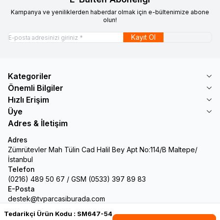
Kampanya ve yeniliklerden haberdar olmak için e-bültenimize abone
olun!
Kayıt Ol
Kategoriler
Önemli Bilgiler
Hızlı Erişim
Üye
Adres & İletişim
Adres
Zümrütevler Mah Tülin Cad Halil Bey Apt No:114/B Maltepe/
İstanbul
Telefon
(0216) 489 50 67 / GSM (0533) 397 89 83
E-Posta
destek@tvparcasiburada.com
Tedarikçi Ürün Kodu :
SM647-54
Facebook
Twitter
Google-Plus
Youtube
Instagram
WhatsApp
Tumblr
Pinterest