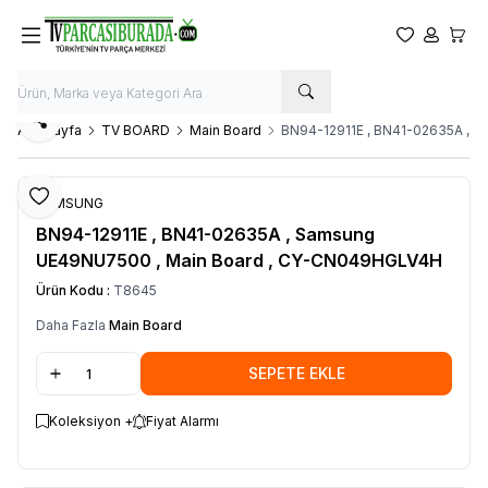
Favorilerim
Hesabım
Sepet
Paylaş
Ana Sayfa
TV BOARD
Main Board
BN94-12911E , BN41-02635A , 
Favoriye Ekle
SAMSUNG
BN94-12911E , BN41-02635A , Samsung
UE49NU7500 , Main Board , CY-CN049HGLV4H
Ürün Kodu :
T8645
Daha Fazla
Main Board
SEPETE EKLE
Koleksiyon +
Fiyat Alarmı