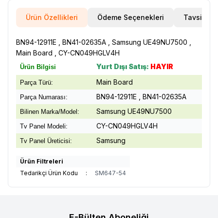
Ürün Özellikleri
Ödeme Seçenekleri
Tavsiye E
BN94-12911E , BN41-02635A , Samsung UE49NU7500 ,
Main Board , CY-CN049HGLV4H
Yurt Dışı Satış:
HAYIR
Ürün Bilgisi
Main Board
Parça Türü:
BN94-12911E , BN41-02635A
Parça Numarası:
Samsung UE49NU7500
Bilinen Marka/Model:
CY-CN049HGLV4H
Tv Panel Modeli:
Samsung
Tv Panel Üreticisi:
Ürün Filtreleri
Tedarikçi Ürün Kodu
:
SM647-54
E-Bülten Aboneliği