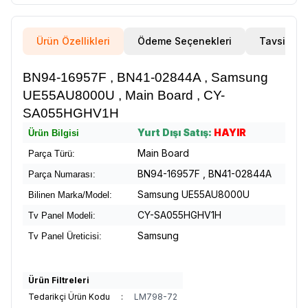
Ürün Özellikleri
Ödeme Seçenekleri
Tavsiye E
BN94-16957F , BN41-02844A , Samsung
UE55AU8000U , Main Board , CY-
SA055HGHV1H
Yurt Dışı Satış:
HAYIR
Ürün Bilgisi
Main Board
Parça Türü:
BN94-16957F , BN41-02844A
Parça Numarası:
Samsung UE55AU8000U
Bilinen Marka/Model:
CY-SA055HGHV1H
Tv Panel Modeli:
Samsung
Tv Panel Üreticisi:
Ürün Filtreleri
Tedarikçi Ürün Kodu
:
LM798-72