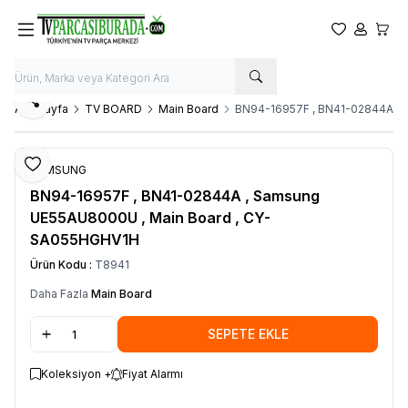
Favorilerim
Hesabım
Sepet
Paylaş
Ana Sayfa
TV BOARD
Main Board
BN94-16957F , BN41-02844A , 
Favoriye Ekle
SAMSUNG
BN94-16957F , BN41-02844A , Samsung
UE55AU8000U , Main Board , CY-
SA055HGHV1H
Ürün Kodu :
T8941
Daha Fazla
Main Board
SEPETE EKLE
Koleksiyon +
Fiyat Alarmı