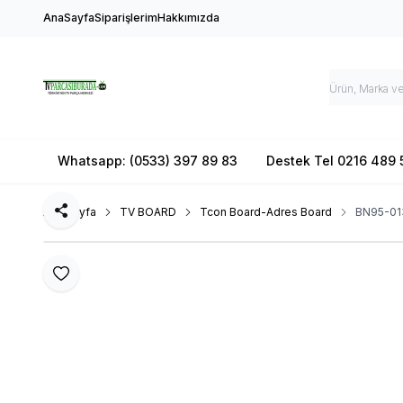
AnaSayfa
Siparişlerim
Hakkımızda
Whatsapp: (0533) 397 89 83
Destek Tel 0216 489 
Ana Sayfa
TV BOARD
Tcon Board-Adres Board
BN95-01
Paylaş
Favoriye Ekle