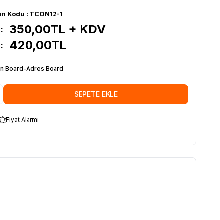
ün Kodu :
TCON12-1
350,00
TL + KDV
:
420,00
TL
:
n Board-Adres Board
SEPETE EKLE
Fiyat Alarmı