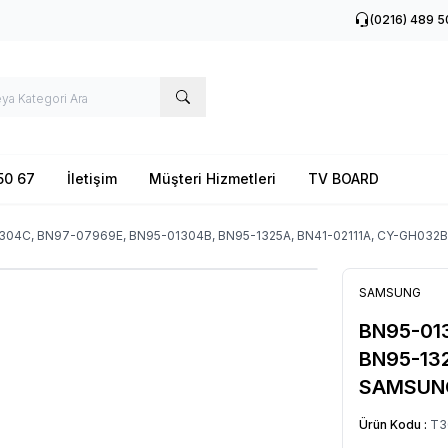
(0216) 489 5
50 67
İletişim
Müşteri Hizmetleri
TV BOARD
304C, BN97-07969E, BN95-01304B, BN95-1325A, BN41-02111A, CY-GH0
SAMSUNG
BN95-01
BN95-13
SAMSUNG
Ürün Kodu :
T3