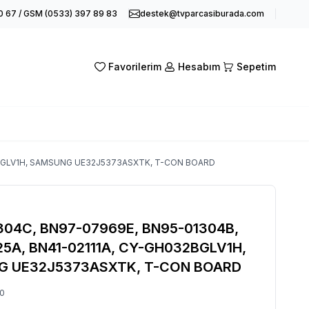
0 67 / GSM (0533) 397 89 83
destek@tvparcasiburada.com
Favorilerim
Hesabım
Sepetim
32BGLV1H, SAMSUNG UE32J5373ASXTK, T-CON BOARD
304C, BN97-07969E, BN95-01304B,
25A, BN41-02111A, CY-GH032BGLV1H,
 UE32J5373ASXTK, T-CON BOARD
0