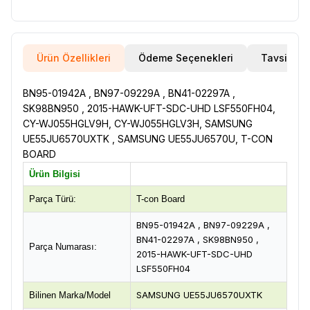
Ürün Özellikleri
Ödeme Seçenekleri
Tavsiye E
BN95-01942A , BN97-09229A , BN41-02297A ,
SK98BN950 , 2015-HAWK-UFT-SDC-UHD LSF550FH04,
CY-WJ055HGLV9H, CY-WJ055HGLV3H, SAMSUNG
UE55JU6570UXTK , SAMSUNG UE55JU6570U, T-CON
BOARD
Ürün Bilgisi
Parça Türü:
T-con Board
BN95-01942A , BN97-09229A ,
BN41-02297A , SK98BN950 ,
Parça Numarası:
2015-HAWK-UFT-SDC-UHD
LSF550FH04
SAMSUNG UE55JU6570UXTK
Bilinen Marka/Model