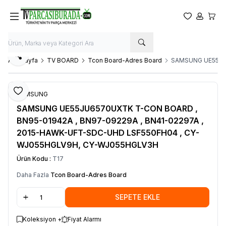
Favorilerim
Hesabım
Sepet
Paylaş
Ana Sayfa
TV BOARD
Tcon Board-Adres Board
SAMSUNG UE55JU6
Favoriye Ekle
SAMSUNG
SAMSUNG UE55JU6570UXTK T-CON BOARD ,
BN95-01942A , BN97-09229A , BN41-02297A ,
2015-HAWK-UFT-SDC-UHD LSF550FH04 , CY-
WJ055HGLV9H, CY-WJ055HGLV3H
Ürün Kodu :
T17
Daha Fazla
Tcon Board-Adres Board
SEPETE EKLE
Koleksiyon +
Fiyat Alarmı