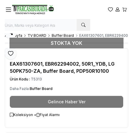
Favorilerim
Hesabım
Sepet
Paylaş
Ana Sayfa
TV BOARD
Buffer Board
EAX61307601, EBR62294002, 5
STOKTA YOK
Favoriye Ekle
LG
EAX61307601, EBR62294002, 50R1_YDB, LG
50PK750-ZA, Buffer Board, PDP50R10100
Ürün Kodu :
T5313
Daha Fazla
Buffer Board
Gelince Haber Ver
Koleksiyon +
Fiyat Alarmı