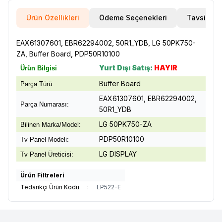
Ürün Özellikleri
Ödeme Seçenekleri
Tavsiye E
EAX61307601, EBR62294002, 50R1_YDB, LG 50PK750-
ZA, Buffer Board, PDP50R10100
Yurt Dışı Satış:
HAYIR
Ürün Bilgisi
Buffer Board
Parça Türü:
EAX61307601, EBR62294002,
Parça Numarası:
50R1_YDB
LG 50PK750-ZA
Bilinen Marka/Model:
PDP50R10100
Tv Panel Modeli:
LG DISPLAY
Tv Panel Üreticisi:
Ürün Filtreleri
Tedarikçi Ürün Kodu
:
LP522-E