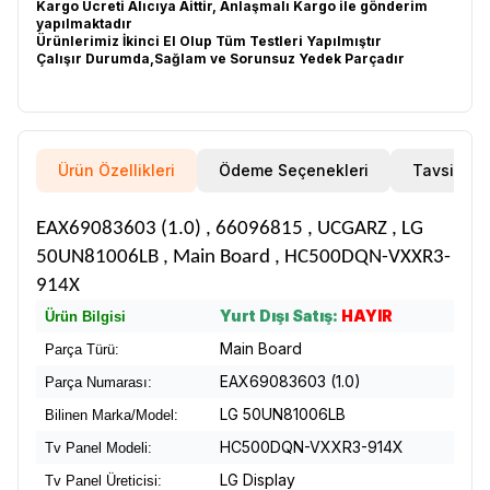
Kargo Ücreti Alıcıya Aittir, Anlaşmalı Kargo ile gönderim
yapılmaktadır
Ürünlerimiz İkinci El Olup Tüm Testleri Yapılmıştır
Çalışır Durumda,Sağlam ve Sorunsuz Yedek Parçadır
Ürün Özellikleri
Ödeme Seçenekleri
Tavsiye E
EAX69083603 (1.0) , 66096815 , UCGARZ , LG
50UN81006LB , Main Board , HC500DQN-VXXR3-
914X
Yurt Dışı Satış:
HAYIR
Ürün Bilgisi
Main Board
Parça Türü:
EAX69083603 (1.0)
Parça Numarası:
LG 50UN81006LB
Bilinen Marka/Model:
HC500DQN-VXXR3-914X
Tv Panel Modeli:
LG Display
Tv Panel Üreticisi: