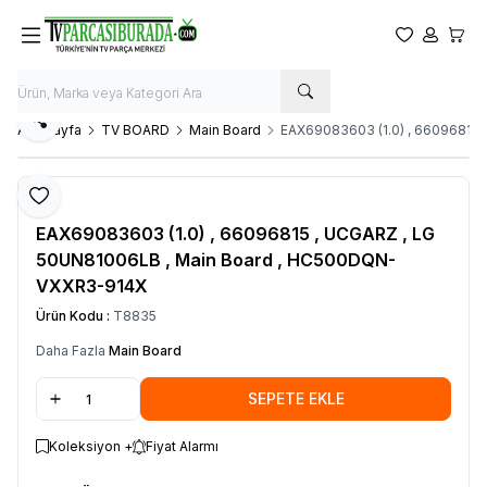
Favorilerim
Hesabım
Sepet
Paylaş
Ana Sayfa
TV BOARD
Main Board
EAX69083603 (1.0) , 66096815
Favoriye Ekle
LG
EAX69083603 (1.0) , 66096815 , UCGARZ , LG
50UN81006LB , Main Board , HC500DQN-
VXXR3-914X
Ürün Kodu :
T8835
Daha Fazla
Main Board
SEPETE EKLE
Koleksiyon +
Fiyat Alarmı