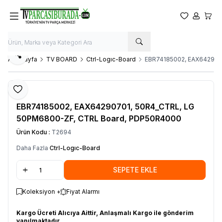
Favorilerim
Hesabım
Sepet
Paylaş
Ana Sayfa
TV BOARD
Ctrl-Logıc-Board
EBR74185002, EAX642907
Favoriye Ekle
LG
EBR74185002, EAX64290701, 50R4_CTRL, LG
50PM6800-ZF, CTRL Board, PDP50R4000
Ürün Kodu :
T2694
Daha Fazla
Ctrl-Logıc-Board
SEPETE EKLE
Koleksiyon +
Fiyat Alarmı
Kargo Ücreti Alıcıya Aittir, Anlaşmalı Kargo ile gönderim
yapılmaktadır