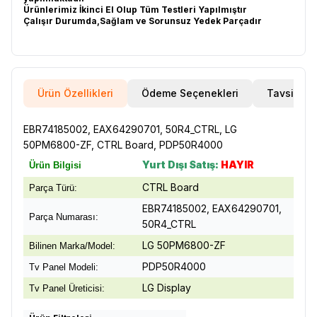
Ürünlerimiz İkinci El Olup Tüm Testleri Yapılmıştır
Çalışır Durumda,Sağlam ve Sorunsuz Yedek Parçadır
Ürün Özellikleri
Ödeme Seçenekleri
Tavsiye E
EBR74185002, EAX64290701, 50R4_CTRL, LG
50PM6800-ZF, CTRL Board, PDP50R4000
Yurt Dışı Satış:
HAYIR
Ürün Bilgisi
CTRL Board
Parça Türü:
EBR74185002, EAX64290701,
Parça Numarası:
50R4_CTRL
LG 50PM6800-ZF
Bilinen Marka/Model:
PDP50R4000
Tv Panel Modeli:
LG Display
Tv Panel Üreticisi: