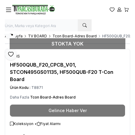
Favorilerim
Hesabım
Sepet
Paylaş
Ana Sayfa
TV BOARD
Tcon Board-Adres Board
HF500QUB_F20_CP
STOKTA YOK
Favoriye Ekle
RoHS
HF500QUB_F20_CPCB_V01,
STCON495GS01135, HF500QUB-F20 T-Con
Board
Ürün Kodu :
T8871
Daha Fazla
Tcon Board-Adres Board
Gelince Haber Ver
Koleksiyon +
Fiyat Alarmı