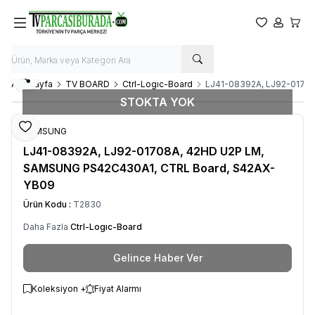
Favorilerim
Hesabım
Sepet
Paylaş
Ana Sayfa
TV BOARD
Ctrl-Logıc-Board
LJ41-08392A, LJ92-0170
STOKTA YOK
Favoriye Ekle
SAMSUNG
LJ41-08392A, LJ92-01708A, 42HD U2P LM,
SAMSUNG PS42C430A1, CTRL Board, S42AX-
YB09
Ürün Kodu :
T2830
Daha Fazla
Ctrl-Logıc-Board
Gelince Haber Ver
Koleksiyon +
Fiyat Alarmı