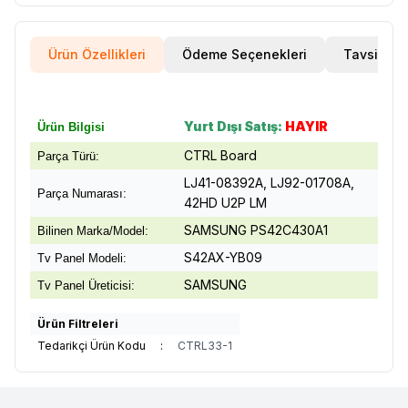
Ürün Özellikleri
Ödeme Seçenekleri
Tavsiye E
Yurt Dışı Satış:
HAYIR
Ürün Bilgisi
CTRL Board
Parça Türü:
LJ41-08392A, LJ92-01708A,
Parça Numarası:
42HD U2P LM
SAMSUNG PS42C430A1
Bilinen Marka/Model:
S42AX-YB09
Tv Panel Modeli:
SAMSUNG
Tv Panel Üreticisi:
Ürün Filtreleri
Tedarikçi Ürün Kodu
:
CTRL33-1