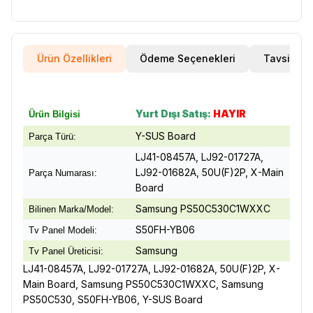
Ürün Özellikleri
Ödeme Seçenekleri
Tavsiye E
Yurt Dışı Satış:
HAYIR
Ürün Bilgisi
Y-SUS Board
Parça Türü:
LJ41-08457A, LJ92-01727A,
LJ92-01682A, 50U(F)2P, X-Main
Parça Numarası:
Board
Samsung PS50C530C1WXXC
Bilinen Marka/Model:
S50FH-YB06
Tv Panel Modeli:
Samsung
Tv Panel Üreticisi:
LJ41-08457A, LJ92-01727A, LJ92-01682A, 50U(F)2P, X-
Main Board, Samsung PS50C530C1WXXC, Samsung
PS50C530, S50FH-YB06, Y-SUS Board