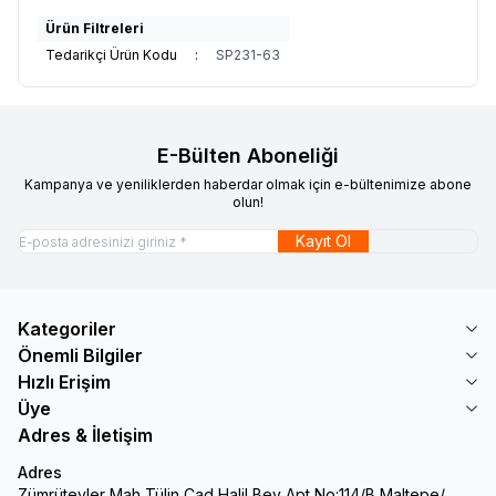
Ürün Filtreleri
Tedarikçi Ürün Kodu
:
SP231-63
E-Bülten Aboneliği
Kampanya ve yeniliklerden haberdar olmak için e-bültenimize abone
olun!
Kayıt Ol
Kategoriler
Önemli Bilgiler
Hızlı Erişim
Üye
Adres & İletişim
Adres
Zümrütevler Mah Tülin Cad Halil Bey Apt No:114/B Maltepe/