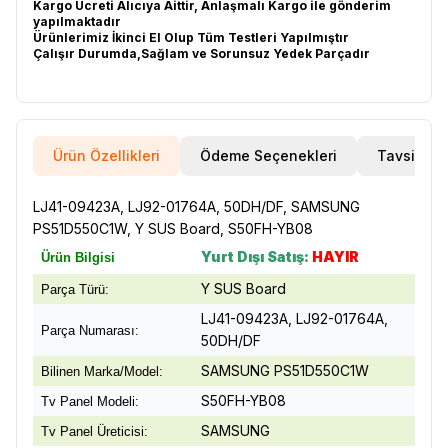
Kargo Ücreti Alıcıya Aittir, Anlaşmalı Kargo ile gönderim
yapılmaktadır
Ürünlerimiz İkinci El Olup Tüm Testleri Yapılmıştır
Çalışır Durumda,Sağlam ve Sorunsuz Yedek Parçadır
Ürün Özellikleri
Ödeme Seçenekleri
Tavsiye E
LJ41-09423A, LJ92-01764A, 50DH/DF, SAMSUNG
PS51D550C1W, Y SUS Board, S50FH-YB08
Yurt Dışı Satış:
HAYIR
Ürün Bilgisi
Y SUS Board
Parça Türü:
LJ41-09423A, LJ92-01764A,
Parça Numarası:
50DH/DF
SAMSUNG PS51D550C1W
Bilinen Marka/Model:
S50FH-YB08
Tv Panel Modeli:
SAMSUNG
Tv Panel Üreticisi: