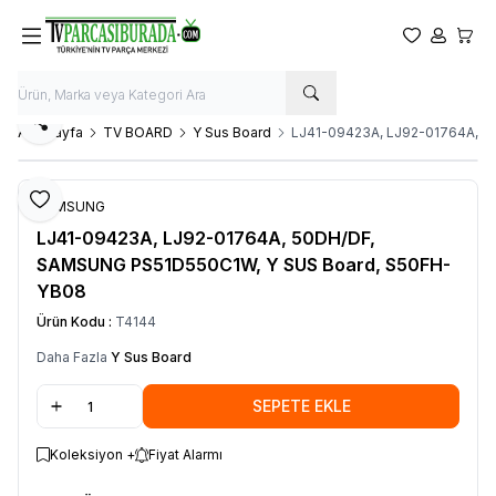
Favorilerim
Hesabım
Sepet
Paylaş
Ana Sayfa
TV BOARD
Y Sus Board
LJ41-09423A, LJ92-01764A, 
Favoriye Ekle
SAMSUNG
LJ41-09423A, LJ92-01764A, 50DH/DF,
SAMSUNG PS51D550C1W, Y SUS Board, S50FH-
YB08
Ürün Kodu :
T4144
Daha Fazla
Y Sus Board
SEPETE EKLE
Koleksiyon +
Fiyat Alarmı