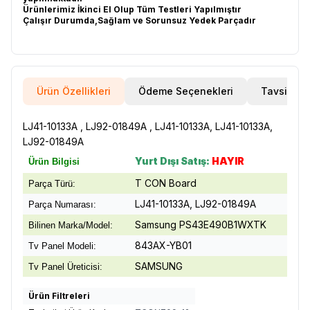
Ürünlerimiz İkinci El Olup Tüm Testleri Yapılmıştır
Çalışır Durumda,Sağlam ve Sorunsuz Yedek Parçadır
Ürün Özellikleri
Ödeme Seçenekleri
Tavsiye E
LJ41-10133A , LJ92-01849A , LJ41-10133A, LJ41-10133A,
LJ92-01849A
Yurt Dışı Satış:
HAYIR
Ürün Bilgisi
T CON Board
Parça Türü:
LJ41-10133A, LJ92-01849A
Parça Numarası:
Samsung PS43E490B1WXTK
Bilinen Marka/Model:
843AX-YB01
Tv Panel Modeli:
SAMSUNG
Tv Panel Üreticisi:
Ürün Filtreleri