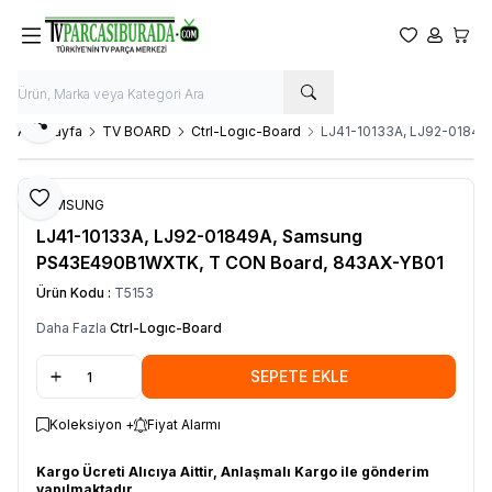
Favorilerim
Hesabım
Sepet
Paylaş
Ana Sayfa
TV BOARD
Ctrl-Logıc-Board
LJ41-10133A, LJ92-0184
Favoriye Ekle
SAMSUNG
LJ41-10133A, LJ92-01849A, Samsung
PS43E490B1WXTK, T CON Board, 843AX-YB01
Ürün Kodu :
T5153
Daha Fazla
Ctrl-Logıc-Board
SEPETE EKLE
Koleksiyon +
Fiyat Alarmı
Kargo Ücreti Alıcıya Aittir, Anlaşmalı Kargo ile gönderim
yapılmaktadır