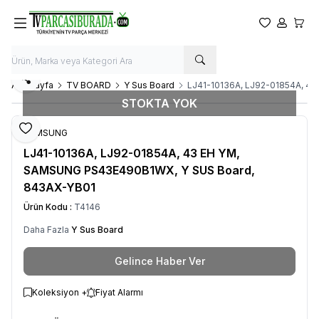
Favorilerim
Hesabım
Sepet
Paylaş
Ana Sayfa
TV BOARD
Y Sus Board
LJ41-10136A, LJ92-01854A, 4
STOKTA YOK
Favoriye Ekle
SAMSUNG
LJ41-10136A, LJ92-01854A, 43 EH YM,
SAMSUNG PS43E490B1WX, Y SUS Board,
843AX-YB01
Ürün Kodu :
T4146
Daha Fazla
Y Sus Board
Gelince Haber Ver
Koleksiyon +
Fiyat Alarmı