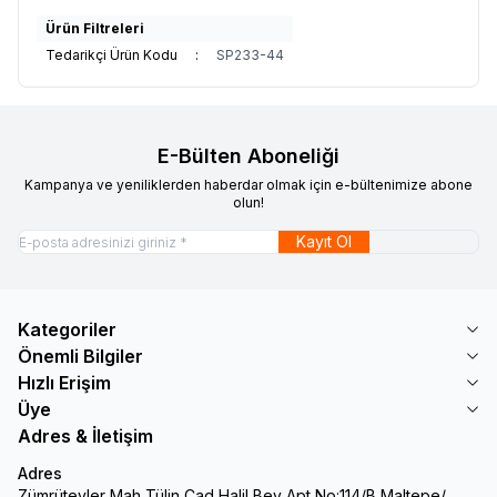
Ürün Filtreleri
Tedarikçi Ürün Kodu
:
SP233-44
E-Bülten Aboneliği
Kampanya ve yeniliklerden haberdar olmak için e-bültenimize abone
olun!
Kayıt Ol
Kategoriler
Önemli Bilgiler
Hızlı Erişim
Üye
Adres & İletişim
Adres
Zümrütevler Mah Tülin Cad Halil Bey Apt No:114/B Maltepe/