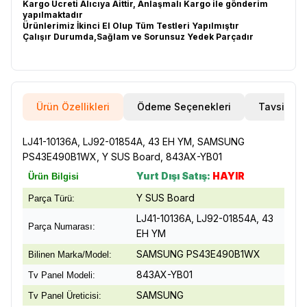
Kargo Ücreti Alıcıya Aittir, Anlaşmalı Kargo ile gönderim
yapılmaktadır
Ürünlerimiz İkinci El Olup Tüm Testleri Yapılmıştır
Çalışır Durumda,Sağlam ve Sorunsuz Yedek Parçadır
Ürün Özellikleri
Ödeme Seçenekleri
Tavsiye E
LJ41-10136A, LJ92-01854A, 43 EH YM, SAMSUNG
PS43E490B1WX, Y SUS Board, 843AX-YB01
Yurt Dışı Satış:
HAYIR
Ürün Bilgisi
Y SUS Board
Parça Türü:
LJ41-10136A, LJ92-01854A, 43
Parça Numarası:
EH YM
SAMSUNG PS43E490B1WX
Bilinen Marka/Model:
843AX-YB01
Tv Panel Modeli:
SAMSUNG
Tv Panel Üreticisi: