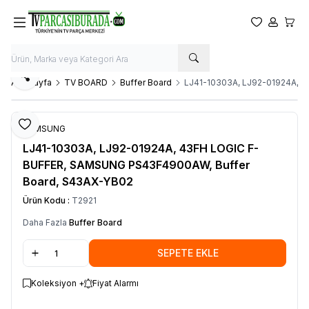
Favorilerim
Hesabım
Sepet
Paylaş
Ana Sayfa
TV BOARD
Buffer Board
LJ41-10303A, LJ92-01924A, 
Favoriye Ekle
SAMSUNG
LJ41-10303A, LJ92-01924A, 43FH LOGIC F-
BUFFER, SAMSUNG PS43F4900AW, Buffer
Board, S43AX-YB02
Ürün Kodu :
T2921
Daha Fazla
Buffer Board
SEPETE EKLE
Koleksiyon +
Fiyat Alarmı