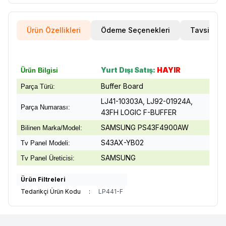
Ürün Özellikleri
Ödeme Seçenekleri
Tavsiye E
Yurt Dışı Satış:
HAYIR
Ürün Bilgisi
Buffer Board
Parça Türü:
LJ41-10303A, LJ92-01924A,
Parça Numarası:
43FH LOGIC F-BUFFER
SAMSUNG PS43F4900AW
Bilinen Marka/Model:
S43AX-YB02
Tv Panel Modeli:
SAMSUNG
Tv Panel Üreticisi:
Ürün Filtreleri
Tedarikçi Ürün Kodu
:
LP441-F