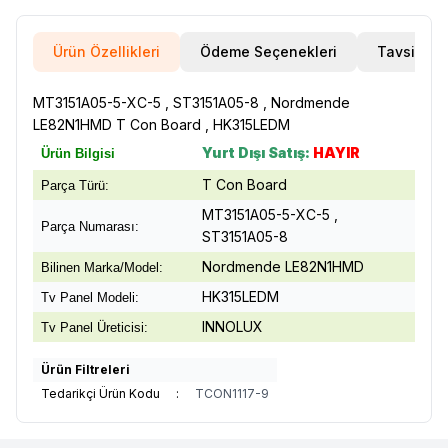
Ürün Özellikleri
Ödeme Seçenekleri
Tavsiye E
MT3151A05-5-XC-5 , ST3151A05-8 , Nordmende
LE82N1HMD T Con Board , HK315LEDM
Yurt Dışı Satış:
HAYIR
Ürün Bilgisi
T Con Board
Parça Türü:
MT3151A05-5-XC-5 ,
Parça Numarası:
ST3151A05-8
Nordmende LE82N1HMD
Bilinen Marka/Model:
HK315LEDM
Tv Panel Modeli:
INNOLUX
Tv Panel Üreticisi:
Ürün Filtreleri
Tedarikçi Ürün Kodu
:
TCON1117-9