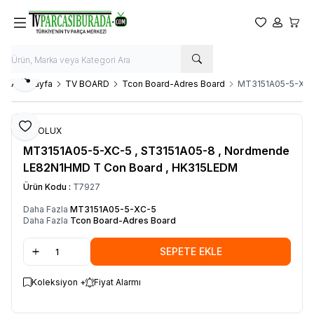
Favorilerim
Hesabım
Sepet
Paylaş
Ana Sayfa
TV BOARD
Tcon Board-Adres Board
MT3151A05-5-XC-5
Favoriye Ekle
INNOLUX
MT3151A05-5-XC-5 , ST3151A05-8 , Nordmende
LE82N1HMD T Con Board , HK315LEDM
Ürün Kodu :
T7927
Daha Fazla
MT3151A05-5-XC-5
Daha Fazla
Tcon Board-Adres Board
SEPETE EKLE
Koleksiyon +
Fiyat Alarmı