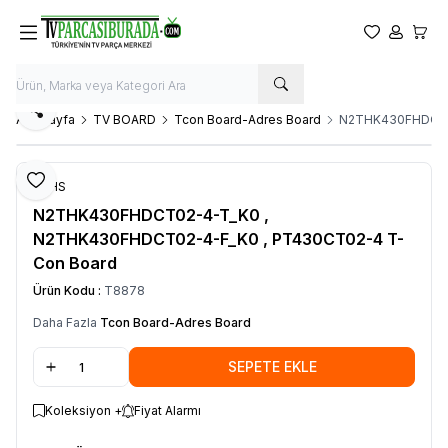
Favorilerim
Hesabım
Sepet
Paylaş
Ana Sayfa
TV BOARD
Tcon Board-Adres Board
N2THK430FHDCT02
Favoriye Ekle
RoHS
N2THK430FHDCT02-4-T_K0 ,
N2THK430FHDCT02-4-F_K0 , PT430CT02-4 T-
Con Board
Ürün Kodu :
T8878
Daha Fazla
Tcon Board-Adres Board
SEPETE EKLE
Koleksiyon +
Fiyat Alarmı