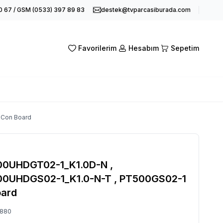
0 67 / GSM (0533) 397 89 83
destek@tvparcasiburada.com
Favorilerim
Hesabım
Sepetim
Con Board
0UHDGT02-1_K1.0D-N ,
0UHDGS02-1_K1.0-N-T , PT500GS02-1
oard
880