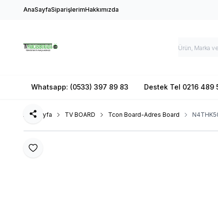
AnaSayfa
Siparişlerim
Hakkımızda
Whatsapp: (0533) 397 89 83
Destek Tel 0216 489 
Ana Sayfa
TV BOARD
Tcon Board-Adres Board
N4THK50
Paylaş
Favoriye Ekle