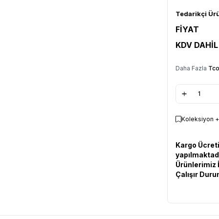
Tedarikçi Ür
FİYAT
KDV DAHİL
Daha Fazla
Tco
Koleksiyon +
Kargo Ücreti
yapılmaktad
Ürünlerimiz 
Çalışır Dur