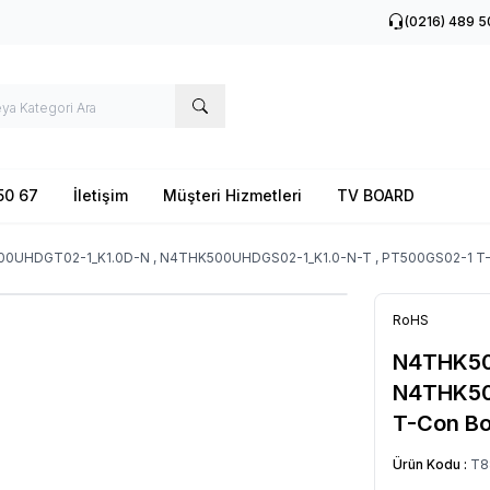
(0216) 489 5
50 67
İletişim
Müşteri Hizmetleri
TV BOARD
0UHDGT02-1_K1.0D-N , N4THK500UHDGS02-1_K1.0-N-T , PT500GS02-1 T-
RoHS
N4THK50
N4THK50
T-Con B
Ürün Kodu :
T8