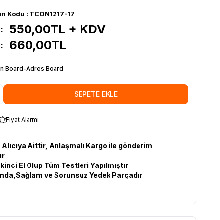
ün Kodu :
TCON1217-17
550,00
TL + KDV
:
660,00
TL
:
n Board-Adres Board
SEPETE EKLE
Fiyat Alarmı
 Alıcıya Aittir, Anlaşmalı Kargo ile gönderim
ır
İkinci El Olup Tüm Testleri Yapılmıştır
umda,Sağlam ve Sorunsuz Yedek Parçadır