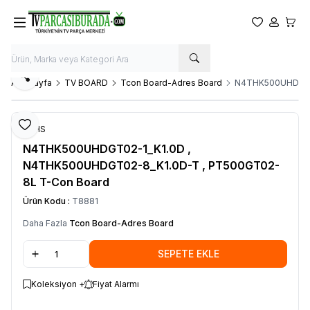
Favorilerim
Hesabım
Sepet
Paylaş
Ana Sayfa
TV BOARD
Tcon Board-Adres Board
N4THK500UHDGT02
Favoriye Ekle
RoHS
N4THK500UHDGT02-1_K1.0D ,
N4THK500UHDGT02-8_K1.0D-T , PT500GT02-
8L T-Con Board
Ürün Kodu :
T8881
Daha Fazla
Tcon Board-Adres Board
SEPETE EKLE
Koleksiyon +
Fiyat Alarmı