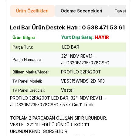
Ürün Özellikleri
Ödeme Seçenekleri
Tavsiye E
Led Bar Ürün Destek Hatı : 0 538 471 53 61
Yurt Dışı Satış:
HAYIR
Ürün Bilgisi
LED BAR
Parça Türü:
32'' NDV REV1.1 -
Parça Numarası:
JL.D320B1235-078CS-C
PROFİLO 32PA200T
Bilinen Marka/Model:
VES315WNDS-2D-N13
Tv Panel Modeli:
Vestel
Tv Panel Üreticisi:
PROFİLO 32PA200T LED BAR, 32'' NDV REV1.1 -
JL.D320B1235-078CS-C - 57.7 Cm 11 Ledli
TOPLAM 2 PARÇADAN OLUŞAN SIFIR ÜRÜNDÜR.
VESTEL 32" 11 LEDLİ ÜRÜNDÜR. KOD:111
ÜRÜNÜN KENDİ GÖRSELİDİR.