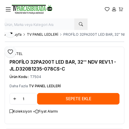
Favorilerim
Hesabım
Sepet
Paylaş
Ana Sayfa
TV PANEL LEDLERİ
PROFİLO 32PA200T LED BAR, 32'' NDV
Favoriye Ekle
VESTEL
PROFİLO 32PA200T LED BAR, 32'' NDV REV1.1 -
JL.D320B1235-078CS-C
Ürün Kodu :
T7504
Daha Fazla
TV PANEL LEDLERİ
SEPETE EKLE
Koleksiyon +
Fiyat Alarmı