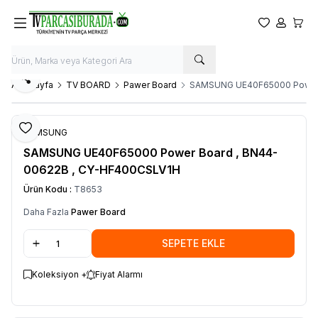
Favorilerim
Hesabım
Sepet
Paylaş
Ana Sayfa
TV BOARD
Pawer Board
SAMSUNG UE40F65000 Power 
Favoriye Ekle
SAMSUNG
SAMSUNG UE40F65000 Power Board , BN44-
00622B , CY-HF400CSLV1H
Ürün Kodu :
T8653
Daha Fazla
Pawer Board
SEPETE EKLE
Koleksiyon +
Fiyat Alarmı