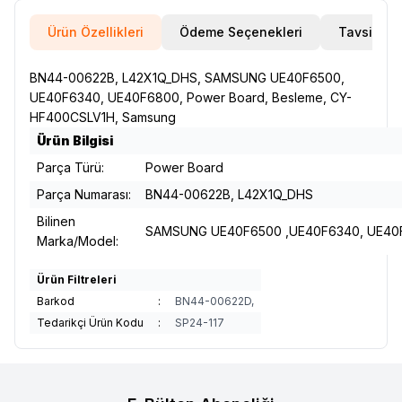
Ürün Özellikleri
Ödeme Seçenekleri
Tavsiye E
BN44-00622B, L42X1Q_DHS, SAMSUNG UE40F6500,
UE40F6340, UE40F6800, Power Board, Besleme, CY-
HF400CSLV1H, Samsung
Ürün Bilgisi
Parça Türü:
Power Board
Parça Numarası:
BN44-00622B, L42X1Q_DHS
Bilinen
SAMSUNG UE40F6500 ,UE40F6340, UE40
Marka/Model:
Ürün Filtreleri
Barkod
:
BN44-00622D,
Tedarikçi Ürün Kodu
:
SP24-117