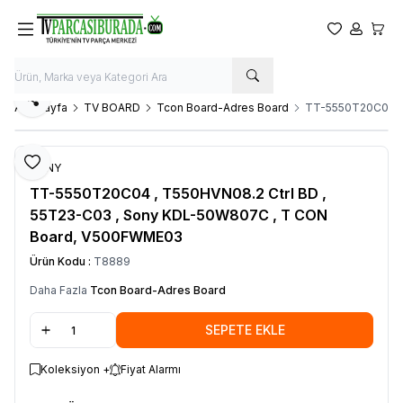
Favorilerim
Hesabım
Sepet
Paylaş
Ana Sayfa
TV BOARD
Tcon Board-Adres Board
TT-5550T20C04 , 
Favoriye Ekle
SONY
TT-5550T20C04 , T550HVN08.2 Ctrl BD ,
55T23-C03 , Sony KDL-50W807C , T CON
Board, V500FWME03
Ürün Kodu :
T8889
Daha Fazla
Tcon Board-Adres Board
SEPETE EKLE
Koleksiyon +
Fiyat Alarmı