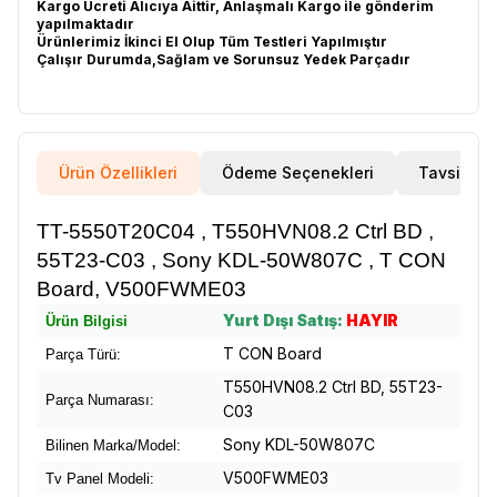
Kargo Ücreti Alıcıya Aittir, Anlaşmalı Kargo ile gönderim
yapılmaktadır
Ürünlerimiz İkinci El Olup Tüm Testleri Yapılmıştır
Çalışır Durumda,Sağlam ve Sorunsuz Yedek Parçadır
Ürün Özellikleri
Ödeme Seçenekleri
Tavsiye E
TT-5550T20C04 , T550HVN08.2 Ctrl BD ,
55T23-C03 , Sony KDL-50W807C , T CON
Board, V500FWME03
Yurt Dışı Satış:
HAYIR
Ürün Bilgisi
T CON Board
Parça Türü:
T550HVN08.2 Ctrl BD, 55T23-
Parça Numarası:
C03
Sony KDL-50W807C
Bilinen Marka/Model:
V500FWME03
Tv Panel Modeli: