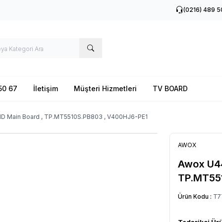
(0216) 489 5
50 67
İletişim
Müşteri Hizmetleri
TV BOARD
D Main Board , TP.MT5510S.PB803 , V400HJ6-PE1
AWOX
Awox U44
TP.MT55
Ürün Kodu :
T7
Tedarikçi Ür