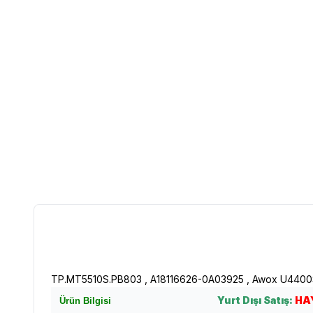
TP.MT5510S.PB803 , A18116626-0A03925 , Awox U4400S
Yurt Dışı Satış:
HA
Ürün Bilgisi