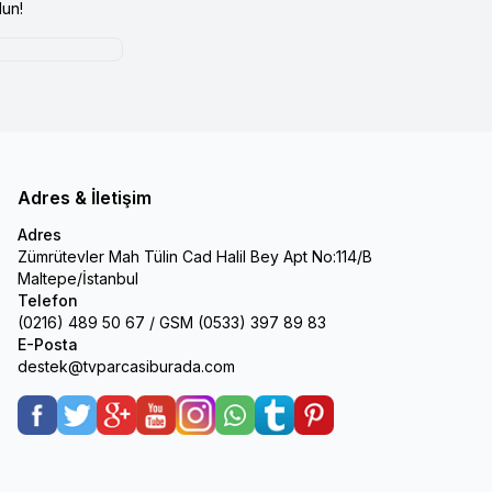
un!
Adres & İletişim
Adres
Zümrütevler Mah Tülin Cad Halil Bey Apt No:114/B
Maltepe/İstanbul
Telefon
(0216) 489 50 67 / GSM (0533) 397 89 83
E-Posta
destek@tvparcasiburada.com
Facebook
Twitter
Google-Plus
Youtube
Instagram
WhatsApp
Tumblr
Pinterest