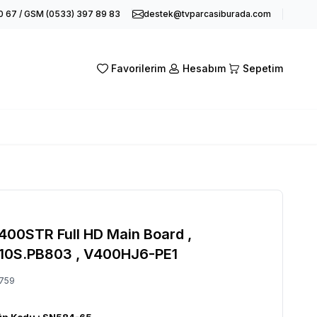
0 67 / GSM (0533) 397 89 83
destek@tvparcasiburada.com
Favorilerim
Hesabım
Sepetim
00STR Full HD Main Board ,
10S.PB803 , V400HJ6-PE1
759
ün Kodu :
SN584-65