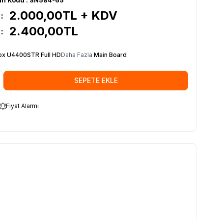
2.000,00
TL + KDV
:
2.400,00
TL
:
x U4400STR Full HD
Daha Fazla
Main Board
SEPETE EKLE
Fiyat Alarmı