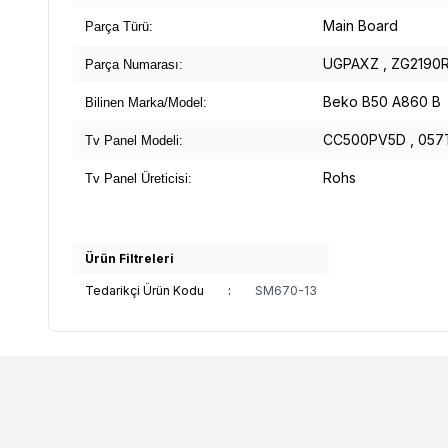
Main Board
Parça Türü:
UGPAXZ , ZG2190
Parça Numarası:
Beko B50 A860 B
Bilinen Marka/Model:
CC500PV5D , 05
Tv Panel Modeli:
Rohs
Tv Panel Üreticisi:
Ürün Filtreleri
Tedarikçi Ürün Kodu
:
SM670-13