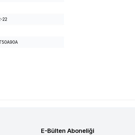
R-22
7T50A90A
E-Bülten Aboneliği