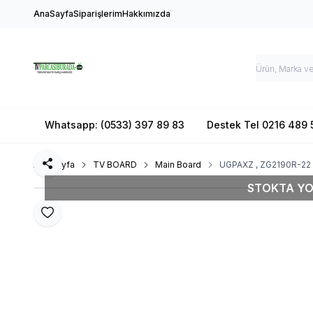
AnaSayfa
Siparişlerim
Hakkımızda
Whatsapp: (0533) 397 89 83
Destek Tel 0216 489 
Ana Sayfa
TV BOARD
Main Board
UGPAXZ , ZG2190R-22 
Paylaş
STOKTA Y
Favoriye Ekle