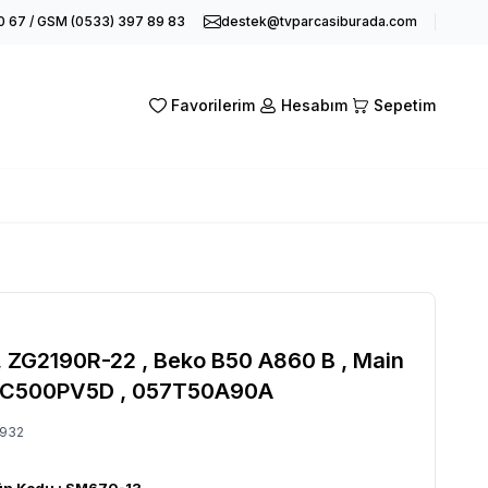
0 67 / GSM (0533) 397 89 83
destek@tvparcasiburada.com
Favorilerim
Hesabım
Sepetim
 ZG2190R-22 , Beko B50 A860 B , Main
 CC500PV5D , 057T50A90A
932
ün Kodu :
SM670-13