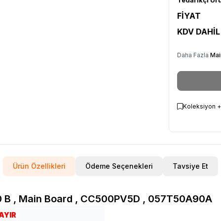
FİYAT
KDV DAHİL
Daha Fazla
Mai
Koleksiyon +
Ürün Özellikleri
Ödeme Seçenekleri
Tavsiye Et
0 B , Main Board , CC500PV5D , 057T50A90A
AYIR