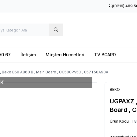
(0216) 489 5
50 67
İletişim
Müşteri Hizmetleri
TV BOARD
, Beko B50 A860 B , Main Board , CC500PV5D , 057T50A90A
OK
BEKO
UGPAXZ ,
Board ,
Ürün Kodu :
T8
Tedarikçi Ür