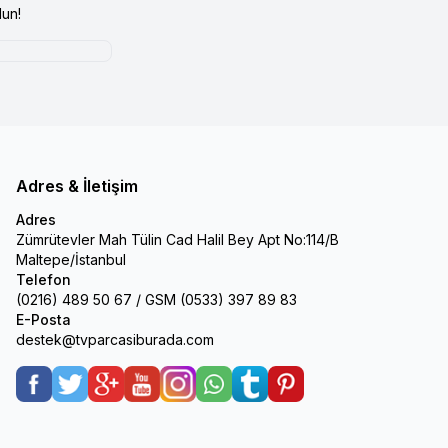
un!
Adres & İletişim
Adres
Zümrütevler Mah Tülin Cad Halil Bey Apt No:114/B
Maltepe/İstanbul
Telefon
(0216) 489 50 67 / GSM (0533) 397 89 83
E-Posta
destek@tvparcasiburada.com
Facebook
Twitter
Google-Plus
Youtube
Instagram
WhatsApp
Tumblr
Pinterest