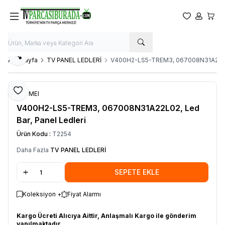
Favorilerim
Hesabım
Sepet
Paylaş
Ana Sayfa
TV PANEL LEDLERİ
V400H2-LS5-TREM3, 067008N31A22L02,
Favoriye Ekle
CHI MEI
V400H2-LS5-TREM3, 067008N31A22L02, Led
Bar, Panel Ledleri
Ürün Kodu :
T2254
Daha Fazla
TV PANEL LEDLERİ
SEPETE EKLE
Koleksiyon +
Fiyat Alarmı
Kargo Ücreti Alıcıya Aittir, Anlaşmalı Kargo ile gönderim
yapılmaktadır