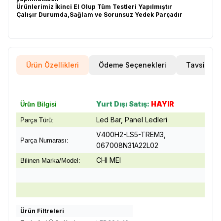
Ürünlerimiz İkinci El Olup Tüm Testleri Yapılmıştır
Çalışır Durumda,Sağlam ve Sorunsuz Yedek Parçadır
Ürün Özellikleri
Ödeme Seçenekleri
Tavsiye E
Yurt Dışı Satış:
HAYIR
Ürün Bilgisi
Led Bar, Panel Ledleri
Parça Türü:
V400H2-LS5-TREM3,
Parça Numarası:
067008N31A22L02
CHI MEI
Bilinen Marka/Model:
Ürün Filtreleri