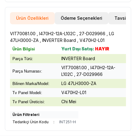
Ürün Özellikleri
Ödeme Seçenekleri
Tavsiye E
VIT70081.00 , I470H2-12A-L102C , 27-D029966 , LG
47LH3000-ZA , INVERTER Board , V470H2-L01
Yurt Dışı Satış:
HAYIR
Ürün Bilgisi
INVERTER Board
Parça Türü:
VIT70081.00 , I470H2-12A-
Parça Numarası:
L102C , 27-D029966
LG 47LH3000-ZA
Bilinen Marka/Model:
V470H2-L01
Tv Panel Modeli:
Chi Mei
Tv Panel Üreticisi:
Ürün Filtreleri
Tedarikçi Ürün Kodu
:
INT251-H