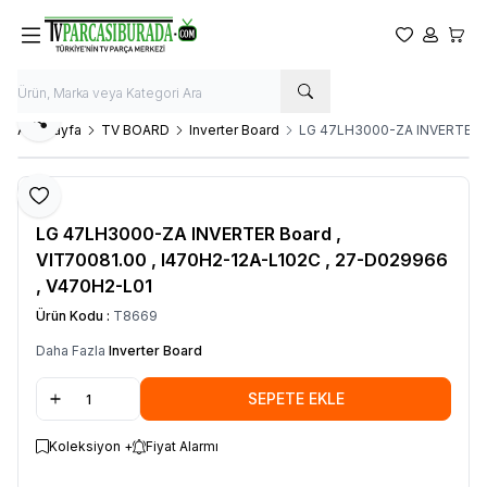
Favorilerim
Hesabım
Sepet
Paylaş
Ana Sayfa
TV BOARD
Inverter Board
LG 47LH3000-ZA INVERTER Bo
Favoriye Ekle
LG
LG 47LH3000-ZA INVERTER Board ,
VIT70081.00 , I470H2-12A-L102C , 27-D029966
, V470H2-L01
Ürün Kodu :
T8669
Daha Fazla
Inverter Board
SEPETE EKLE
Koleksiyon +
Fiyat Alarmı