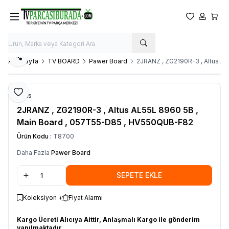
Favorilerim
Hesabım
Sepet
Paylaş
Ana Sayfa
TV BOARD
Pawer Board
2JRANZ , ZG2190R-3 , Altus A
Favoriye Ekle
Altus
2JRANZ , ZG2190R-3 , Altus AL55L 8960 5B ,
Main Board , 057T55-D85 , HV550QUB-F82
Ürün Kodu :
T8700
Daha Fazla
Pawer Board
SEPETE EKLE
Koleksiyon +
Fiyat Alarmı
Kargo Ücreti Alıcıya Aittir, Anlaşmalı Kargo ile gönderim
yapılmaktadır