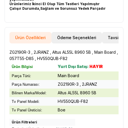
Ürünlerimiz İkinci El Olup Tüm Testleri Yapılmıştır
Çalışır Durumda,Sağlam ve Sorunsuz Yedek Parçadır
Ürün Özellikleri
Ödeme Seçenekleri
Tavsiye E
ZG2190R-3 , 2JRANZ , Altus AL55L 8960 5B , Main Board ,
057T55-D85 , HV550QUB-F82
Yurt Dışı Satış:
HAYIR
Ürün Bilgisi
Main Board
Parça Türü:
ZG2190R-3 , 2JRANZ
Parça Numarası:
Altus AL55L 8960 5B
Bilinen Marka/Model:
HV550QUB-F82
Tv Panel Modeli:
Boe
Tv Panel Üreticisi:
Ürün Filtreleri