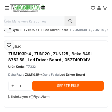
Favorilerim
Hesabım
Sepet
Paylaş
Ana Sayfa
TV BOARD
Led Driver Board
ZUM193R-4 , ZUN120 , ZUN
Favoriye Ekle
ARÇELİK
ZUM193R-4 , ZUN120 , ZUN125 , Beko B49L
8752 5S , Led Driver Board , 057T49D14V
Ürün Kodu :
T7332
Daha Fazla
ZUM193R-4
Daha Fazla
Led Driver Board
SEPETE EKLE
Koleksiyon +
Fiyat Alarmı