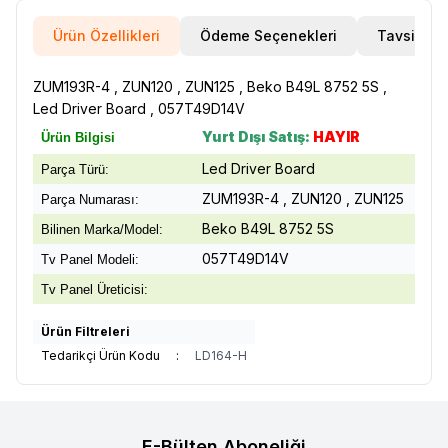
Ürün Özellikleri
Ödeme Seçenekleri
Tavsiye E
ZUM193R-4 , ZUN120 , ZUN125 , Beko B49L 8752 5S ,
Led Driver Board , 057T49D14V
Yurt Dışı Satış:
HAYIR
Ürün Bilgisi
Led Driver Board
Parça Türü:
ZUM193R-4 , ZUN120 , ZUN125
Parça Numarası:
Beko B49L 8752 5S
Bilinen Marka/Model:
057T49D14V
Tv Panel Modeli:
Tv Panel Üreticisi:
Ürün Filtreleri
Tedarikçi Ürün Kodu
:
LD164-H
E-Bülten Aboneliği