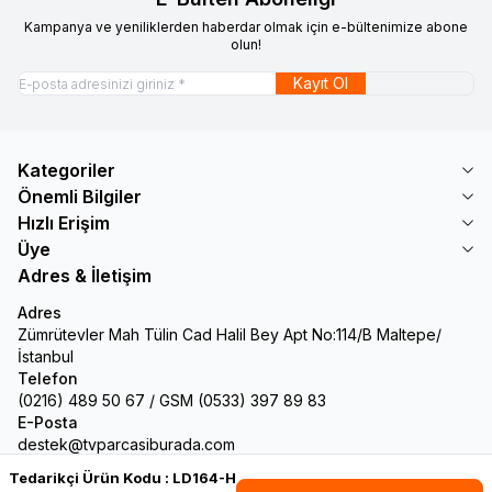
Kampanya ve yeniliklerden haberdar olmak için e-bültenimize abone
olun!
Kayıt Ol
Kategoriler
Önemli Bilgiler
Hızlı Erişim
Üye
Adres & İletişim
Adres
Zümrütevler Mah Tülin Cad Halil Bey Apt No:114/B Maltepe/
İstanbul
Telefon
(0216) 489 50 67 / GSM (0533) 397 89 83
E-Posta
destek@tvparcasiburada.com
Tedarikçi Ürün Kodu :
LD164-H
Facebook
Twitter
Google-Plus
Youtube
Instagram
WhatsApp
Tumblr
Pinterest