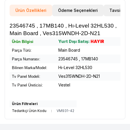
Ürün Özellikleri
Ödeme Seçenekleri
Tavsiye E
23546745 , 17MB140 , Hı-Level 32HL530 ,
Main Board , Ves315WNDH-2D-N21
Yurt Dışı Satış:
HAYIR
Ürün Bilgisi
Main Board
Parça Türü:
23546745 , 17MB140
Parça Numarası:
Hı-Level 32HL530
Bilinen Marka/Model:
Ves315WNDH-2D-N21
Tv Panel Modeli:
Vestel
Tv Panel Üreticisi:
Ürün Filtreleri
Tedarikçi Ürün Kodu
:
VM931-42