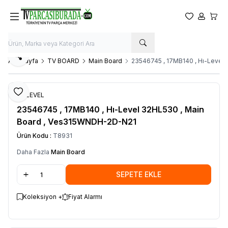
Favorilerim
Hesabım
Sepet
Paylaş
Ana Sayfa
TV BOARD
Main Board
23546745 , 17MB140 , Hı-Level
Favoriye Ekle
HI-LEVEL
23546745 , 17MB140 , Hı-Level 32HL530 , Main
Board , Ves315WNDH-2D-N21
Ürün Kodu :
T8931
Daha Fazla
Main Board
SEPETE EKLE
Koleksiyon +
Fiyat Alarmı