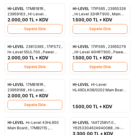
HI-LEVEL
17MB181R ,
HI-LEVEL
17IPS65 , 23955326
Favorilere Ekle
Favorilere Ekle
23959163 , HI-Level
, Hı Level 32HRT900 , Main
32HRT900 , Main Board ,
2.000,00
TL + KDV
1.500,00
Board , VesWNGHL1-Z11
TL + KDV
VesWNGHL1-Z11
Sepete Ekle
Sepete Ekle
HI-LEVEL
23813365 , 17IPS72 ,
HI-LEVEL
17IPS65 , 23955279
Favorilere Ekle
Favorilere Ekle
Hı-Level 55UL700 , Pawer
, HI-Level 40HRT900 , Pawer
Board , Ves550QNFH-N1-Z01
2.000,00
TL + KDV
Board , Ves400UNGH-L1-Z01
1.500,00
TL + KDV
Sepete Ekle
Sepete Ekle
Tükendi
HI-LEVEL
17MB181R ,
HI-LEVEL
HI-Level
Favorilere Ekle
Favorilere Ekle
23959168 , HI-Level
HL49DLK08/0202 Main Board ,
40HRT900 , Main Board ,
2.000,00
TL + KDV
18AT008V1.0 ,
Ves400UNGH-L1-Z01
Y625330165A94042 ,
Sepete Ekle
LC490DUY-SHA1
1.500,00
TL + KDV
ükendi
HI-LEVEL
Hı-Level 43HL650
HI-LEVEL
14AT258V1.0 ,
Favorilere Ekle
Favorilere Ekle
Main Board , 17MB211S ,
Y625330462A940088 , Hı-
23629278 , Ves430UNDP-2D-
Level HL43DMN540-0276 ,
3.300,00
TL + KDV