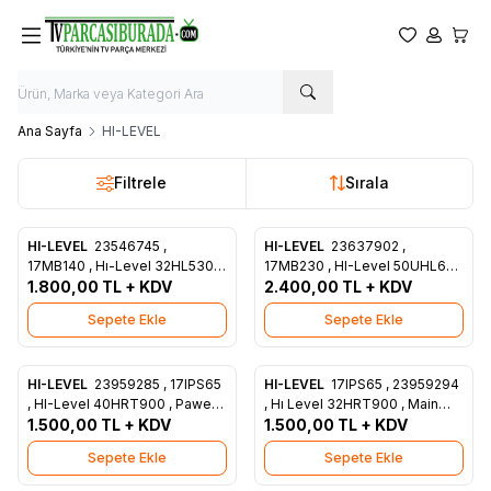
Favorilerim
Hesabım
Sepet
Ana Sayfa
HI-LEVEL
Filtrele
Sırala
HI-LEVEL
23546745 ,
HI-LEVEL
23637902 ,
Favorilere Ekle
Favorilere Ekle
17MB140 , Hı-Level 32HL530 ,
17MB230 , HI-Level 50UHL670
Main Board , Ves315WNDH-
1.800,00
TL + KDV
, Main Board , Ves500QNDH-
2.400,00
TL + KDV
2D-N21
2D-N41
Sepete Ekle
Sepete Ekle
HI-LEVEL
23959285 , 17IPS65
HI-LEVEL
17IPS65 , 23959294
Favorilere Ekle
Favorilere Ekle
, HI-Level 40HRT900 , Pawer
, Hı Level 32HRT900 , Main
Board , Ves400UNGH-L1-Z01
1.500,00
TL + KDV
1.500,00
Board , VesWNGHL1-Z11
TL + KDV
Sepete Ekle
Sepete Ekle