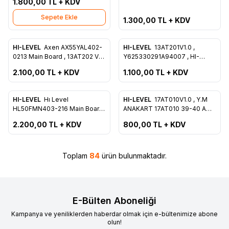
23643147 , Ves500QNYP-2D-
1.800,00
TL + KDV
23825524 , Ves395UNDC-2D-
N03
N42
Sepete Ekle
1.300,00
TL + KDV
ükendi
Tükendi
HI-LEVEL
Axen AX55YAL402-
HI-LEVEL
13AT201V1.0 ,
Favorilere Ekle
Favorilere Ekle
0213 Main Board , 13AT202 V1 ,
Y625330291A94007 , HI-
DV550QUBP10
LEVEL HL43DLK13/0216 , Main
2.100,00
TL + KDV
1.100,00
TL + KDV
Board , Ana Kart , LC430DLY-
SHA1
ükendi
Tükendi
HI-LEVEL
Hı Level
HI-LEVEL
17AT010V1.0 , Y.M
Favorilere Ekle
Favorilere Ekle
HL50FMN403-216 Main Board
ANAKART 17AT010 39-40 A
, 13AT203V1.0 ,
SANO S2 MNL , HI-Level
2.200,00
TL + KDV
800,00
TL + KDV
Y625330315A9402 ,
HL430DLK010/0202 , Main
PT500GT02-4-XL-3
Board , LC430DUY-SHA1
Toplam
84
ürün bulunmaktadır.
E-Bülten Aboneliği
Kampanya ve yeniliklerden haberdar olmak için e-bültenimize abone
olun!