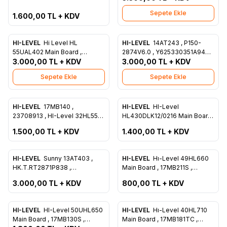
N41
Main Borad , LC430DUQ-SKA3
Sepete Ekle
1.600,00
TL + KDV
HI-LEVEL
Hi Level HL
HI-LEVEL
14AT243 , P150-
Favorilere Ekle
Favorilere Ekle
55UAL402 Main Board ,
2874V6.0 , Y625330351A940 ,
13AT202 , 13AT202 V1 ,
3.000,00
TL + KDV
Hı-Level HL 55FIL243-0246 ,
3.000,00
TL + KDV
LC550EQQ- SMA4
Main Board , PT550GS01-3-
Sepete Ekle
Sepete Ekle
XL-2
ükendi
Tükendi
HI-LEVEL
17MB140 ,
HI-LEVEL
HI-Level
Favorilere Ekle
Favorilere Ekle
23708913 , HI-Level 32HL555 ,
HL430DLK12/0216 Main Board
Main Board , Ves315WNDH-
13AT201V1.0 ,
1.500,00
TL + KDV
1.400,00
TL + KDV
2D-N22
Y625330291A940166 ,
PT430CT03-14
ükendi
Tükendi
HI-LEVEL
Sunny 13AT403 ,
HI-LEVEL
Hı-Level 49HL660
Favorilere Ekle
Favorilere Ekle
HK.T.RT2871P838 ,
Main Board , 17MB211S ,
Y625330211A94002 , Hı-Level
23632289 , Ves490UNDS-2D-
3.000,00
TL + KDV
800,00
TL + KDV
HL49FIL403-TNR , Main Board
N13
, LSC490FN02-2
Tükendi
HI-LEVEL
HI-Level 50UHL650
HI-LEVEL
Hı-Level 40HL710
Favorilere Ekle
Favorilere Ekle
Main Board , 17MB130S ,
Main Board , 17MB181TC ,