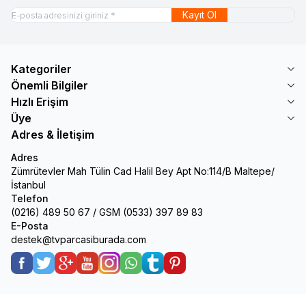
Kayıt Ol
Kategoriler
Önemli Bilgiler
Hızlı Erişim
Üye
Adres & İletişim
Adres
Zümrütevler Mah Tülin Cad Halil Bey Apt No:114/B Maltepe/
İstanbul
Telefon
(0216) 489 50 67 / GSM (0533) 397 89 83
E-Posta
destek@tvparcasiburada.com
Facebook
Twitter
Google-Plus
Youtube
Instagram
WhatsApp
Tumblr
Pinterest