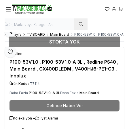
Favorilerim
Hesabım
Sepet
Paylaş
Ana Sayfa
TV BOARD
Main Board
P100-53V1.0 , P100-53V1.0-A 3L
STOKTA YOK
Favoriye Ekle
Redline
P100-53V1.0 , P100-53V1.0-A 3L , Redline PS40 ,
Main Board , CX400DLEDM , V400HJ6-PE1-C3 ,
Innolux
Ürün Kodu :
T7114
Daha Fazla
P100-53V1.0-A 3L
Daha Fazla
Main Board
Gelince Haber Ver
Koleksiyon +
Fiyat Alarmı