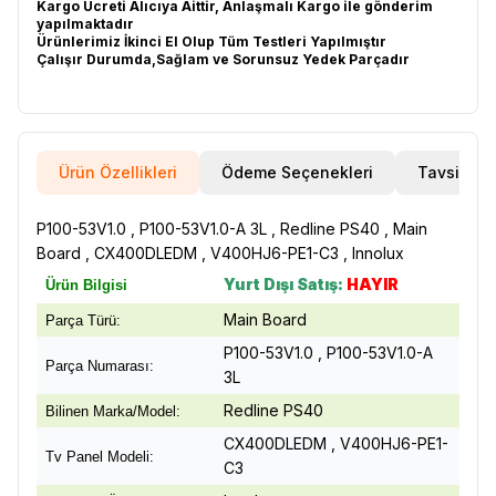
Kargo Ücreti Alıcıya Aittir, Anlaşmalı Kargo ile gönderim
yapılmaktadır
Ürünlerimiz İkinci El Olup Tüm Testleri Yapılmıştır
Çalışır Durumda,Sağlam ve Sorunsuz Yedek Parçadır
Ürün Özellikleri
Ödeme Seçenekleri
Tavsiye E
P100-53V1.0 , P100-53V1.0-A 3L , Redline PS40 , Main
Board , CX400DLEDM , V400HJ6-PE1-C3 , Innolux
Yurt Dışı Satış:
HAYIR
Ürün Bilgisi
Main Board
Parça Türü:
P100-53V1.0 , P100-53V1.0-A
Parça Numarası:
3L
Redline PS40
Bilinen Marka/Model:
CX400DLEDM , V400HJ6-PE1-
Tv Panel Modeli:
C3