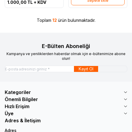
Sepete Ekle
CX315DLEDM
1.000,00
TL + KDV
43X6543, Led Bar, Panel
Ledleri, Backligth Strip
Toplam
12
ürün bulunmaktadır.
E-Bülten Aboneliği
Kampanya ve yeniliklerden haberdar olmak için e-bültenimize abone
olun!
Kayıt Ol
Kategoriler
Önemli Bilgiler
Hızlı Erişim
Üye
Adres & İletişim
Adres