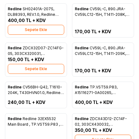
Tükendi
Redline
SHG2401A-207S,
Redline
CV59L-C, 890.JRA-
Favorilere Ekle
Favorilere Ekle
DLB8393, REV.1.0, Redline
CV59LC12-15H, T1411-208K,
22EX3522, Power Board,
400,00
TL + KDV
Redline 22EX3522, Main Board,
Besleme, CX215LEDM
Ana Kart, CX215LEDM
Sepete Ekle
170,00
TL + KDV
Tükendi
Redline
ZDCX32D07-ZC14FG-
Redline
CV59L-C, 890.JRA-
Favorilere Ekle
Favorilere Ekle
05, 303CX320031,
CV59LC12-15H, T1411-209K,
2010012654-4 151127B9,
150,00
TL + KDV
V390BJ1-P01, Redline
CX315M06, Redline 32EX5532,
24EX4524, Main Board, Ana
Sepete Ekle
CX315DLEDM, Led Bar, Panel
Kart, CX236LEDM
170,00
TL + KDV
Ledleri, Backligth
ükendi
Tükendi
Redline
CV56BH-Q42, T1610-
Redline
TP.VST59.P83,
Favorilere Ekle
Favorilere Ekle
204K, T430HVN01.0, Redline
A15116271-0A00265,
43X6543, Main Board, Ana
T430HVN01.2, Redline
240,00
TL + KDV
400,00
TL + KDV
Kart, CX430DLEDM
43EX6543, Main Board, Ana
Kart, CX430DLEDM
ükendi
Redline
Redline 32EX5532
Redline
ZDCX43D12-ZC14F-
Favorilere Ekle
Favorilere Ekle
Main Board , TP.VST59.P83 ,
02, 303CX430032,
A15116272-0A00367 ,
CX430M02, 180.DT0-431900-
350,00
TL + KDV
VVH32H147G00-3 ,
0H, CX430DLEDM, Redline