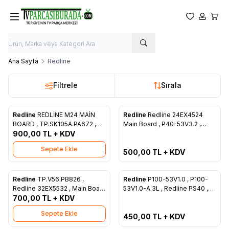
Favorilerim
Hesabım
Sepet
Ana Sayfa
Redline
Filtrele
Sırala
Tükendi
Redline
REDLİNE M24 MAİN
Redline
Redline 24EX4524
Favorilere Ekle
Favorilere Ekle
BOARD , TP.SK105A.PA672 ,
Main Board , P40-53V3.2 ,
Z22010234 , PT236AT02-1
900,00
TL + KDV
TS1910-219/10 , P40-53V3.2A ,
CX236DLED , V236BJ1-P01
Sepete Ekle
500,00
TL + KDV
Tükendi
Redline
TP.V56.PB826 ,
Redline
P100-53V1.0 , P100-
Favorilere Ekle
Favorilere Ekle
Redline 32EX5532 , Main Board
53V1.0-A 3L , Redline PS40 ,
, CX315DLEDM , V320BJ6-Q01
700,00
TL + KDV
Main Board , CX400DLEDM ,
V400HJ6-PE1-C3 , Innolux
Sepete Ekle
450,00
TL + KDV